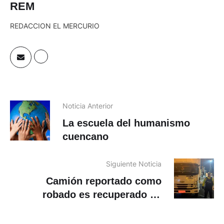
REM
REDACCION EL MERCURIO
Noticia Anterior
La escuela del humanismo
cuencano
Siguiente Noticia
Camión reportado como
robado es recuperado en
Sayausí