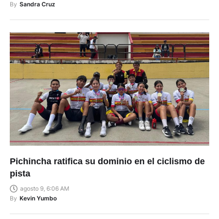
By
Sandra Cruz
Pichincha ratifica su dominio en el ciclismo de
pista
agosto 9, 6:06 AM
By
Kevin Yumbo