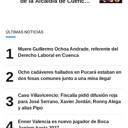
de la Alcaldía de Cuenca y
Prefectura del Azuay en
nuestra infografía interactiva
ÚLTIMAS NOTICIAS
1
Muere Guillermo Ochoa Andrade, referente del
Derecho Laboral en Cuenca
2
Ocho cadáveres hallados en Pucará estaban en
dos fosas comunes junto a una mina ilegal
Caso Villavicencio: Fiscalía pidió difusión roja
3
para José Serrano, Xavier Jordán, Ronny Alega
y alias Pipo
4
Enner Valencia es nuevo jugador de Boca
Juniors hasta 2027