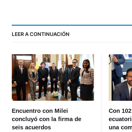
proceso que seguían
p
contra el alcalde
suspendido, Cristian
Zamora
LEER A CONTINUACIÓN
Encuentro con Milei
Con 102
concluyó con la firma de
ecuatori
seis acuerdos
una com