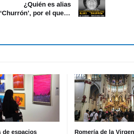
¿Quién es alias
‘Churrón’, por el que la
DEA ofreció 5 millones
de dólares?
s de espacios
Romería de la Virgen