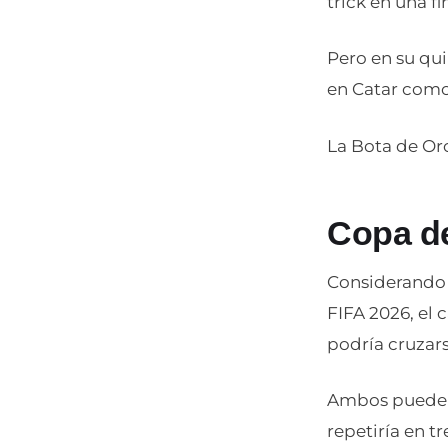
trick en una f
Pero en su qui
en Catar com
La Bota de Or
Copa d
Considerando l
FIFA 2026, el
podría cruzars
Ambos pueden 
repetiría en t