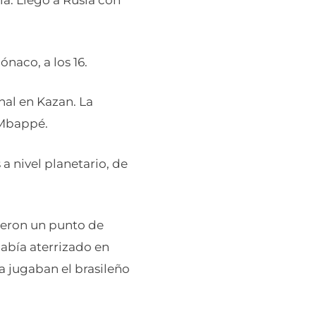
ia. Llegó a Rusia con
naco, a los 16.
nal en Kazan. La
 Mbappé.
a nivel planetario, de
vieron un punto de
había aterrizado en
a jugaban el brasileño