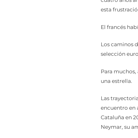
cuatro años an
esta frustració
El francés hab
Los caminos de
selección eur
Para muchos, a
una estrella.
Las trayector
encuentro en a
Cataluña en 20
Neymar, su a