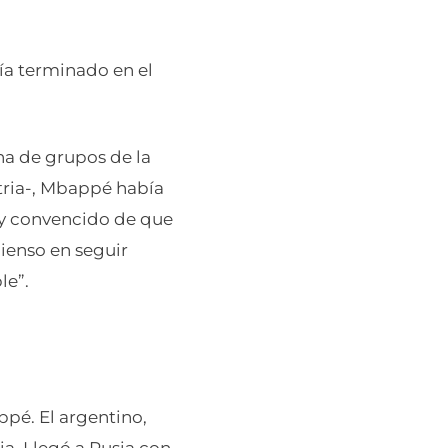
bía terminado en el
ha de grupos de la
stria-, Mbappé había
oy convencido de que
ienso en seguir
le”.
ppé. El argentino,