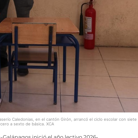
erío Caledonias, en el cantón Girón, arrancó el ciclo escolar con siete
rcero a sexto de básica. XCA
-Galápagos inició el año lectivo 2026-