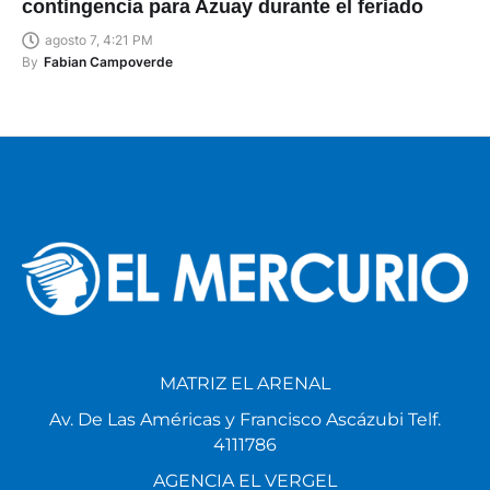
3.600 personas colaborarán en el plan de
contingencia para Azuay durante el feriado
agosto 7, 4:21 PM
By
Fabian Campoverde
MATRIZ EL ARENAL
Av. De Las Américas y Francisco Ascázubi Telf.
4111786