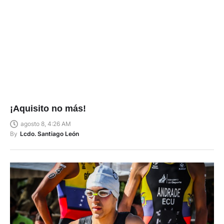
¡Aquisito no más!
agosto 8, 4:26 AM
By
Lcdo. Santiago León