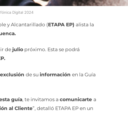
fónica Digital 2024
 y Alcantarillado (
ETAPA EP)
alista la
Cuenca.
tir de
julio
próximo. Esta se podrá
P.
exclusión
de su
información
en la Guía
esta guía
, te invitamos a
comunicarte
a
ón al Cliente
”, detalló ETAPA EP en un