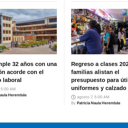
ple 32 años con una
Regreso a clases 20
ón acorde con el
familias alistan el
 laboral
presupuesto para úti
uniformes y calzado
, 5:00 AM
Naula Herembás
agosto 7, 5:00 AM
By
Patricia Naula Herembás