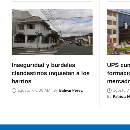
Inseguridad y burdeles
UPS cum
clandestinos inquietan a los
formaci
barrios
mercado
By
Bolívar Pérez
agosto 7, 5:00 AM
agosto 7
By
Patricia 