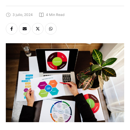
3 julio, 2024
4
 Min Read
El
marketing verde,
también conocido como
marketing