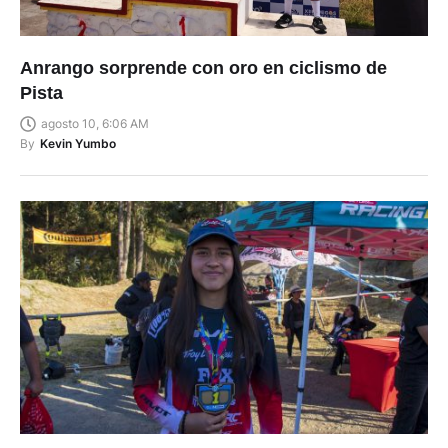
Anrango sorprende con oro en ciclismo de
Pista
agosto 10, 6:06 AM
By
Kevin Yumbo
Roldán y Burns dominan el downhill en Turi