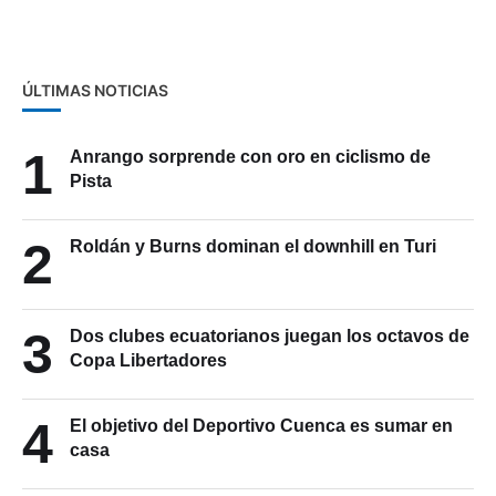
familiares nombrados por los
asambleístas de Azuay
ÚLTIMAS NOTICIAS
1
Anrango sorprende con oro en ciclismo de
Pista
2
Roldán y Burns dominan el downhill en Turi
3
Dos clubes ecuatorianos juegan los octavos de
Copa Libertadores
4
El objetivo del Deportivo Cuenca es sumar en
casa
Portada impresa 10 de Agosto de 2026