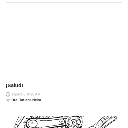
¡Salud!
agosto 8, 4:28 AM
By
Dra. Tatiana Neira