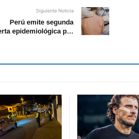
Siguiente Noticia
Perú emite segunda
erta epidemiológica por
iesgo de importación de
casos de sarampión