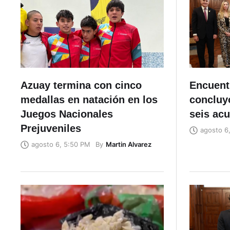
Azuay termina con cinco
Encuent
medallas en natación en los
concluyó
Juegos Nacionales
seis ac
Prejuveniles
agosto 6
By
Martin Alvarez
agosto 6, 5:50 PM