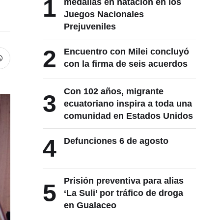
1
medallas en natación en los
Juegos Nacionales
Prejuveniles
2
Encuentro con Milei concluyó
con la firma de seis acuerdos
Con 102 años, migrante
3
ecuatoriano inspira a toda una
comunidad en Estados Unidos
4
Defunciones 6 de agosto
Prisión preventiva para alias
5
‘La Suli’ por tráfico de droga
en Gualaceo