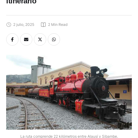
itinerario
2 julio, 2025
2
 Min Read
La ruta comprende 22 kilómetros entre Alausí y Sibambe,