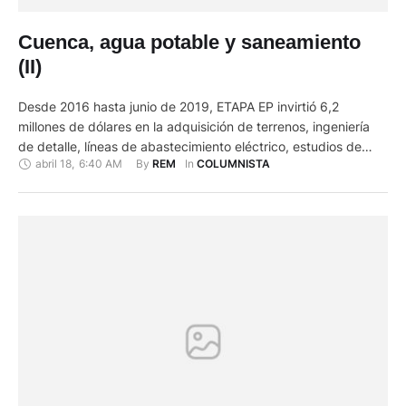
Cuenca, agua potable y saneamiento
(II)
Desde 2016 hasta junio de 2019, ETAPA EP invirtió 6,2
millones de dólares en la adquisición de terrenos, ingeniería
de detalle, líneas de abastecimiento eléctrico, estudios de
abril 18
,
6:40 AM
By 
In 
REM
COLUMNISTA
vulnerabilidad, y movimientos de tierras en el proyecto de la
Planta de tratamiento de Aguas Residuales de Guangarcucho
con un horizonte de diseño hasta el 2050, que procesará …