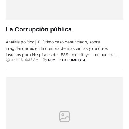
La Corrupción pública
Análisis político│ El último caso denunciado, sobre
irregularidades en la compra de mascarillas y de otros
insumos para Hospitales del IESS, constituye una muestra
abril 18
,
6:35 AM
By 
In 
REM
COLUMNISTA
más de la corrupción crónica que se da a nivel de la
institucionalidad del Estado; un fenómeno que es pertinente
analizarlo en sus causas de fondo y sus soluciones. Una
primera …