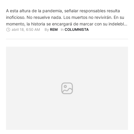
A esta altura de la pandemia, señalar responsables resulta
inoficioso. No resuelve nada. Los muertos no revivirán. En su
momento, la historia se encargará de marcar con su indeleble
abril 18
,
6:50 AM
By 
In 
REM
COLUMNISTA
tinta a los culpables. Hasta tanto, hagamos de esta la hora en
que podamos entender con Goetthe: “que a pesar de todos
los reveses, la vida …