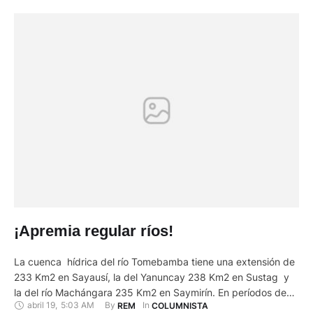
¡Apremia regular ríos!
La cuenca hídrica del río Tomebamba tiene una extensión de
233 Km2 en Sayausí, la del Yanuncay 238 Km2 en Sustag y
la del río Machángara 235 Km2 en Saymirín. En períodos de
abril 19
,
5:03 AM
By 
In 
REM
COLUMNISTA
estiaje el Matadero se reduce a 830 l/s, el Yanuncay a 890 l/s,