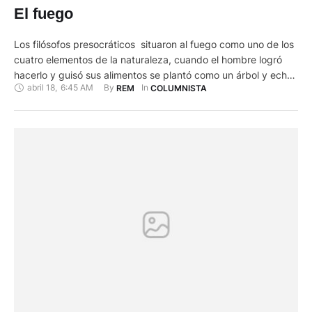
El fuego
Los filósofos presocráticos situaron al fuego como uno de los
cuatro elementos de la naturaleza, cuando el hombre logró
hacerlo y guisó sus alimentos se plantó como un árbol y echó
abril 18
,
6:45 AM
By 
In 
REM
COLUMNISTA
raíces en la tierra llegando al conocimiento existencial. En la
mitología griega Prometeo ese titán protector de los humanos
y amigo de la civilización …