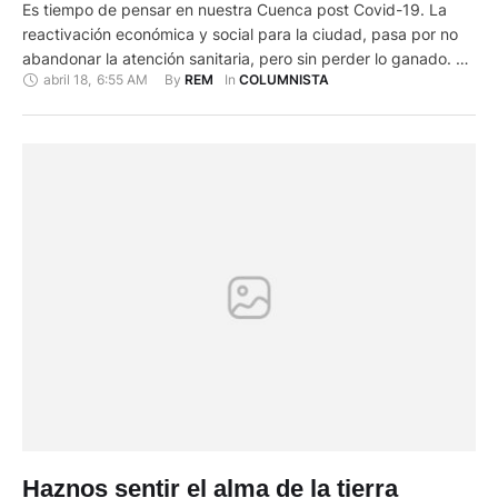
Es tiempo de pensar en nuestra Cuenca post Covid-19. La
reactivación económica y social para la ciudad, pasa por no
abandonar la atención sanitaria, pero sin perder lo ganado. Es
abril 18
,
6:55 AM
By 
In 
REM
COLUMNISTA
urgente diseñar el plan de reactivación económica para
Cuenca. Está claro. Toda actividad comercial enfrentará
dificultades, aún las pocas que hoy en una tarea -antes …
Haznos sentir el alma de la tierra