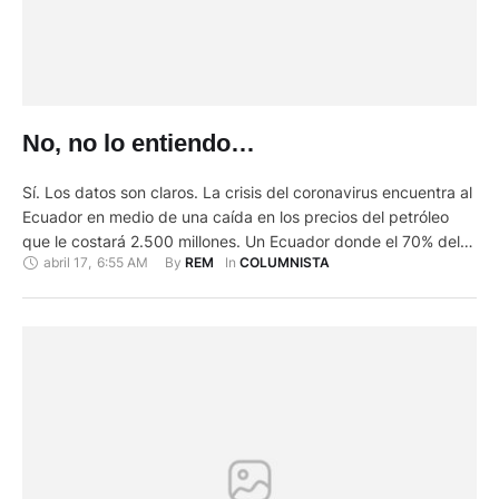
No, no lo entiendo…
Sí. Los datos son claros. La crisis del coronavirus encuentra al
Ecuador en medio de una caída en los precios del petróleo
que le costará 2.500 millones. Un Ecuador donde el 70% del
abril 17
,
6:55 AM
By 
In 
REM
COLUMNISTA
aparato productivo se ha paralizado mientras los expertos
calculan en USD 6.000 millones las pérdidas y predicen una
caída de casi 6% …