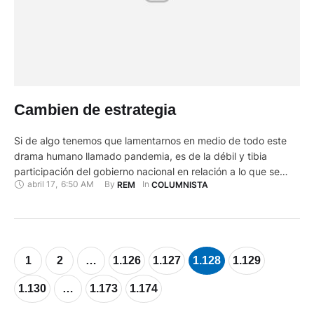
Cambien de estrategia
Si de algo tenemos que lamentarnos en medio de todo este
drama humano llamado pandemia, es de la débil y tibia
participación del gobierno nacional en relación a lo que se
abril 17
,
6:50 AM
By 
In 
REM
COLUMNISTA
debe y no se debe hacer en el país hablando estrictamente
del sector productivo nacional. Sí, es cierto, le hemos visto al
Vicepresidente de …
1
2
…
1.126
1.127
1.128
1.129
1.130
…
1.173
1.174