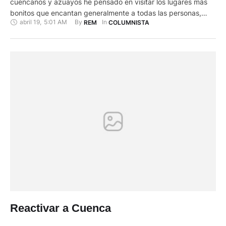
cuencanos y azuayos he pensado en visitar los lugares más
bonitos que encantan generalmente a todas las personas,
abril 19
,
5:01 AM
By 
In 
REM
COLUMNISTA
primero y antes que nada recorrer por las orillas de los cuatro
ríos de Cuenca: El Tomebamba desde Sayausí hasta el
Descanso; el Yanuncay desde San Joaquín …
Reactivar a Cuenca