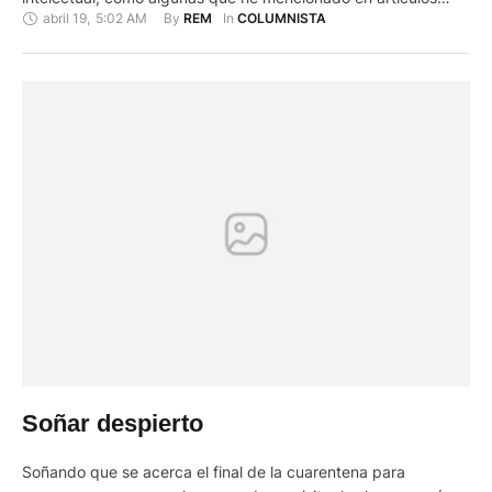
abril 19
,
5:02 AM
By 
In 
REM
COLUMNISTA
anteriores sobre el tema. Tenía 20 años cuando murió
César Dávila Andrade, y en un viaje a Quito conocí a Laura
Romo de Crespo, la gran amiga de la etapa capitalina del …
Soñar despierto
Soñando que se acerca el final de la cuarentena para