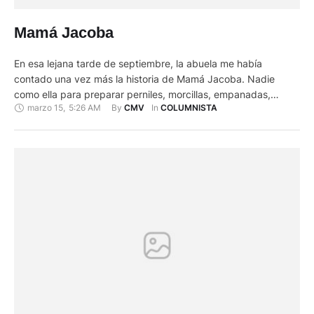
Mamá Jacoba
En esa lejana tarde de septiembre, la abuela me había
contado una vez más la historia de Mamá Jacoba. Nadie
como ella para preparar perniles, morcillas, empanadas,
marzo 15
,
5:26 AM
By 
In 
CMV
COLUMNISTA
amasijos, mistelas y una infinidad de dulces, pero era distinta
a las otras mujeres, ya a los 15 años, con un pantalón de
bayeta ají manteca y una …