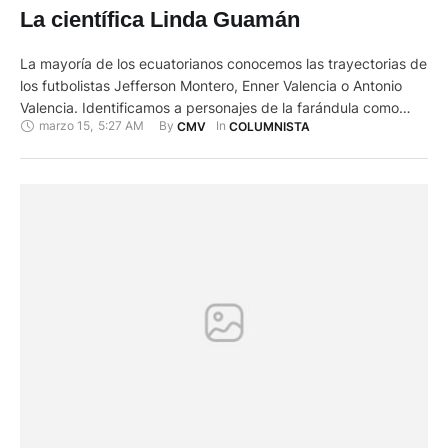
La científica Linda Guamán
La mayoría de los ecuatorianos conocemos las trayectorias de
los futbolistas Jefferson Montero, Enner Valencia o Antonio
Valencia. Identificamos a personajes de la farándula como
marzo 15
,
5:27 AM
By 
In 
CMV
COLUMNISTA
David Reinoso, Mariela Viteri, la bella Erika Vélez. Sabemos del
quehacer de los políticos Dalo Bucarán, Paola Pabón o Yaku
Pérez. Pero desconocemos las ejecutorias de una científica
brillante. La …