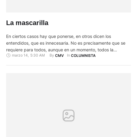
La mascarilla
En ciertos casos hay que ponerse, en otros dicen los
entendidos, que es innecesaria. No es precisamente que se
requiere para todos, aunque en un momento, todos la
marzo 14
,
5:30 AM
By 
In 
CMV
COLUMNISTA
buscaron de cien en cien, de docena en docena, en cualquier
color, modelo o presentación. Algunos transitan con ella en
vehículo o a pie. En motos, bicicletas, …