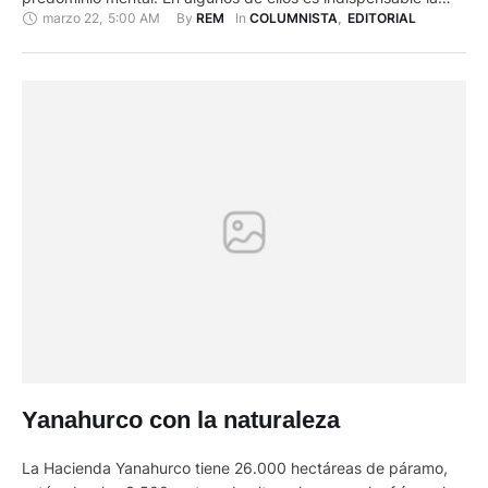
marzo 22
,
5:00 AM
By 
In 
REM
COLUMNISTA
,
EDITORIAL
presencia del trabajador en el lugar si requiere atención al
público, o la comunicación con algunos integrantes se facilita
en el mismo lugar. Con …
Yanahurco con la naturaleza
La Hacienda Yanahurco tiene 26.000 hectáreas de páramo,