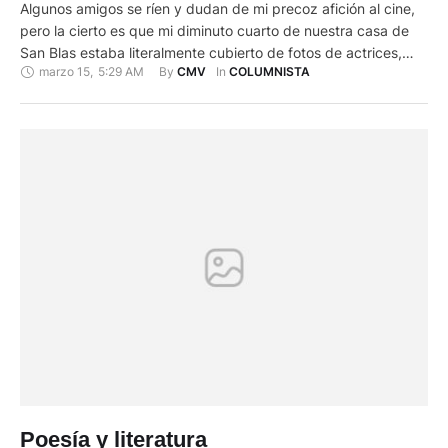
Algunos amigos se ríen y dudan de mi precoz afición al cine,
pero la cierto es que mi diminuto cuarto de nuestra casa de
San Blas estaba literalmente cubierto de fotos de actrices,
marzo 15
,
5:29 AM
By 
In 
CMV
COLUMNISTA
recortadas de revistas, y yo solo tenía entre 12 y 13 años.
Había logrado ver algunas de sus películas, en especial las …
Poesía y literatura