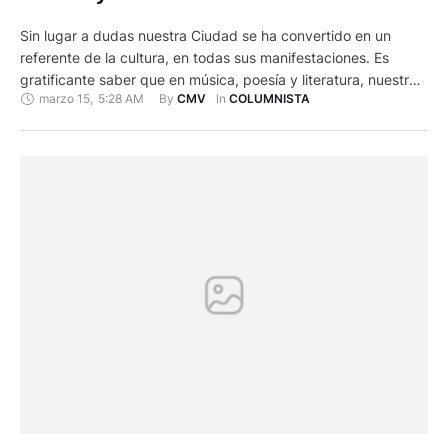
Sin lugar a dudas nuestra Ciudad se ha convertido en un
referente de la cultura, en todas sus manifestaciones. Es
gratificante saber que en música, poesía y literatura, nuestra
marzo 15
,
5:28 AM
By 
In 
CMV
COLUMNISTA
urbe en particular, vive una etapa de apogeo, con la aparición
de nuevos autores que por la calidad en sus expresiones
literarias, nos mantienen a la …