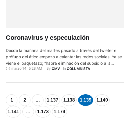
Coronavirus y especulación
Desde la mañana del martes pasado a través del twieter el
prófugo del ático empezó a calentar las redes sociales. Ya se
viene el paquetazo; “habrá eliminación del subsidio a la
marzo 14
,
5:28 AM
By 
In 
CMV
COLUMNISTA
gasolina; el gas subirá a 10 dólares; el IVA al 18 % al igual que
los gobiernos desalmados que son afines a la ultraderecha”. …
1
2
…
1.137
1.138
1.139
1.140
1.141
…
1.173
1.174