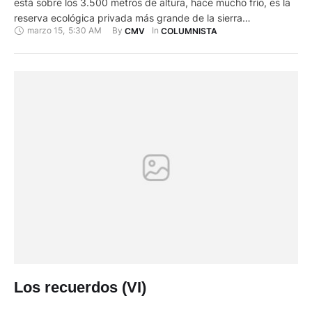
está sobre los 3.500 metros de altura, hace mucho frío, es la
reserva ecológica privada más grande de la sierra
marzo 15
,
5:30 AM
By 
In 
CMV
COLUMNISTA
ecuatoriana ya que cuenta con 19 ríos además de una laguna
natural con pesca de truchas, la hacienda está entre el
Cotopaxi, el Antisana y el Quilindaña; …
Los recuerdos (VI)