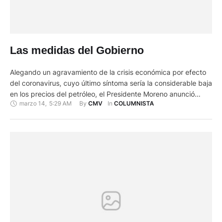
Las medidas del Gobierno
Alegando un agravamiento de la crisis económica por efecto
del coronavirus, cuyo último síntoma sería la considerable baja
en los precios del petróleo, el Presidente Moreno anunció
marzo 14
,
5:29 AM
By 
In 
CMV
COLUMNISTA
algunas medidas para hacer frente a la reducción de los
ingresos fiscales. Dentro de esas medidas, y a pesar de lo
esperaban o proponían algunos, no se contempló …