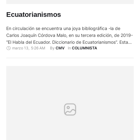
Ecuatorianismos
En circulación se encuentra una joya bibliográfica -la de
Carlos Joaquín Córdova Malo, en su tercera edición, de 2019-
“El Habla del Ecuador. Diccionario de Ecuatorianismos”. Esta
marzo 13
,
5:26 AM
By 
In 
CMV
COLUMNISTA
edición, que es una compilación de obras anteriores,
presentada en forma póstuma, publicada por la Universidad
San Francisco de Quito. Consta de 10.000 palabras,
registradas con anterioridad, a …