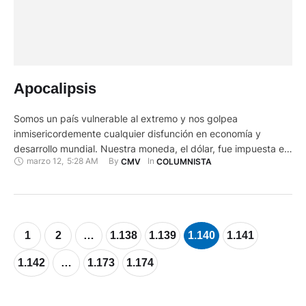
Apocalipsis
Somos un país vulnerable al extremo y nos golpea
inmisericordemente cualquier disfunción en economía y
desarrollo mundial. Nuestra moneda, el dólar, fue impuesta en
marzo 12
,
5:28 AM
By 
In 
CMV
COLUMNISTA
circunstancias emergentes y salvataje que, en su momento,
nos infringió traumas indecibles a los mortales de a pie que
tuvimos que aceptar perder en muchas operaciones y ver
licuarse nuestro patrimonio …
1
2
…
1.138
1.139
1.140
1.141
1.142
…
1.173
1.174