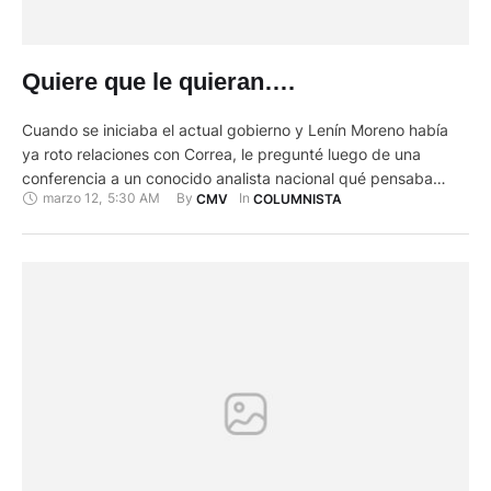
Quiere que le quieran….
Cuando se iniciaba el actual gobierno y Lenín Moreno había
ya roto relaciones con Correa, le pregunté luego de una
conferencia a un conocido analista nacional qué pensaba
marzo 12
,
5:30 AM
By 
In 
CMV
COLUMNISTA
sobre el futuro del régimen. “Lenín quiere que le quieran- me
contestó- y no tomará ninguna medida de fondo para
solucionar los problemas económicos. Para que le …