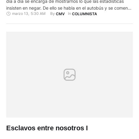
día a día se encarga de mostrarnos lo que las estadísticas
insisten en negar. De ello se habla en el autobús y se comenta
marzo 13
,
5:30 AM
By 
In 
CMV
COLUMNISTA
en la mesa a la hora del desayuno, mientras se escucha el
noticiero. Un nuevo delito. Alguien fue asaltado en …
Esclavos entre nosotros I