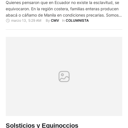
Quienes pensaron que en Ecuador no existe la esclavitud, se
equivocaron. En la región costera, familias enteras producen
abacá o cáñamo de Manila en condiciones precarias. Somos
marzo 13
,
5:29 AM
By 
In 
CMV
COLUMNISTA
el segundo productor a nivel mundial después de Filipinas. De
esta planta se extrae una fibra resistente que sustituye a la
fibra de vidrio, pero esta misma propiedad …
Solsticios y Equinoccios