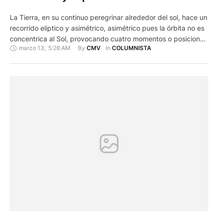
La Tierra, en su continuo peregrinar alrededor del sol, hace un
recorrido eliptico y asimétrico, asimétrico pues la órbita no es
concentrica al Sol, provocando cuatro momentos o posiciones
marzo 13
,
5:28 AM
By 
In 
CMV
COLUMNISTA
especiales a las cuales llamamos solsticios y equinoccios
Solsticio de solstitium, voz latina que refiere la idea del sol
quieto, se corresponde con los puntos de …