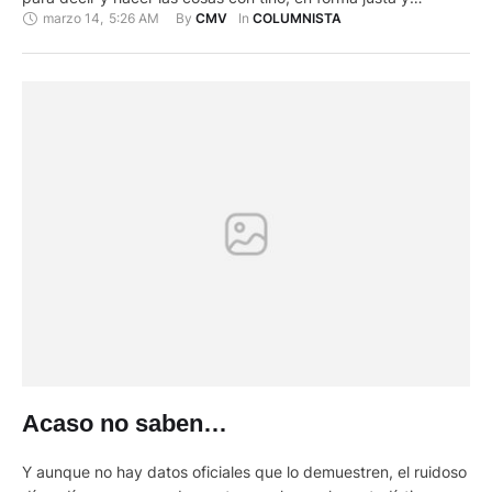
marzo 14
,
5:26 AM
By 
In 
CMV
COLUMNISTA
adecuada, con sensatez y precaución. La amenaza del
corona virus genera el miedo a enfermarse y morir que dije
antes. Seamos cautos, tratemos de …
Acaso no saben…
Y aunque no hay datos oficiales que lo demuestren, el ruidoso