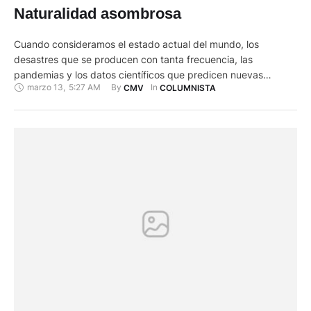
Naturalidad asombrosa
Cuando consideramos el estado actual del mundo, los
desastres que se producen con tanta frecuencia, las
pandemias y los datos científicos que predicen nuevas
marzo 13
,
5:27 AM
By 
In 
CMV
COLUMNISTA
calamidades, no podemos sino preguntarnos si la humanidad
sobrevivirá en el siglo XXI. El problema es difícil, pero en modo
alguno imposible de resolver. Para llegar a mejoras de
dimensiones generales, …