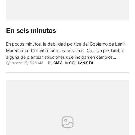
En seis minutos
En pocos minutos, la debilidad política del Gobierno de Lenín
Moreno quedó confirmada una vez más. Casi sin posibilidad
alguna de plantear soluciones que incidan en cambios
marzo 12
,
5:28 AM
By 
In 
CMV
COLUMNISTA
profundos en la estructura económica del país, las medidas
planteadas no hacen más que cubrir el bache fiscal de este
año y aunque la crisis del coronavirus traspasó …