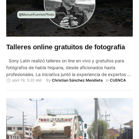
Talleres online gratuitos de fotografía
Sony Latin realizó talleres on line en vivo y gratuitos para
fotógrafos de habla hispana, desde aficionados hasta
profesionales. La iniciativa juntó la experiencia de expertos en
abril 19
,
5:20 AM
By 
In 
Christian Sánchez Mendieta
CUENCA
tecnología fotográfica y fotógrafos, quienes conforman el
programa Alpha Partners de Sony para brindar cursos,
conversatorios y talleres dispuestos a ayudarles a
perfeccionar sus conocimientos en captura …