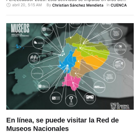
abril 20
,
5:15 AM
By 
In 
Christian Sánchez Mendieta
CUENCA
mantener viva la imaginación, el sentido estético, la búsqueda
de la belleza, y como una forma de contribuir a la dura prueba
de supervivencia y convivencia que enfrenta …
En línea, se puede visitar la Red de
Museos Nacionales