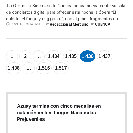
La Orquesta Sinfónica de Cuenca activa nuevamente su sala
de conciertos digital para ofrecer esta noche la ópera “El
quinde, el fuego y el gigante”, con algunos fragmentos en
abril 18
,
8:04 AM
By 
In 
Redacción El Mercurio
CUENCA
idioma kichua, lengua en la que el título de la obra es “Kinti,
Nina, Hatumpsh”. Este sábado 18 de abril, a las 18:00 horas,
se activará …
1
2
…
1.434
1.435
1.436
1.437
1.438
…
1.516
1.517
Azuay termina con cinco medallas en
natación en los Juegos Nacionales
Prejuveniles