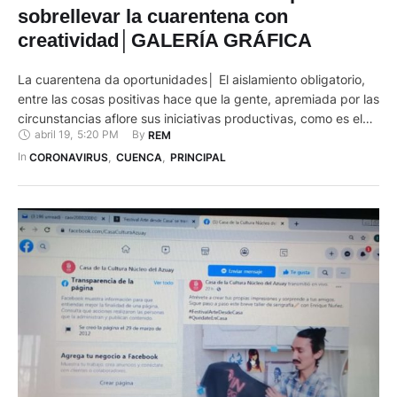
sobrellevar la cuarentena con
creatividad│GALERÍA GRÁFICA
La cuarentena da oportunidades│ El aislamiento obligatorio,
entre las cosas positivas hace que la gente, apremiada por las
circunstancias aflore sus iniciativas productivas, como es el
abril 19
,
5:20 PM
By 
REM
caso de Diana Quinde, quien elabora velas artesanales. Los
ecuatorianos cumplimos un mes en cuarentena. Una
In 
CORONAVIRUS
,
CUENCA
,
PRINCIPAL
circunstancia que, si bien no todos la viven en iguales
condiciones, está obligando …