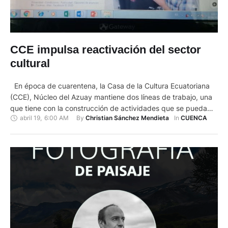
CCE impulsa reactivación del sector
cultural
En época de cuarentena, la Casa de la Cultura Ecuatoriana
(CCE), Núcleo del Azuay mantiene dos líneas de trabajo, una
que tiene con la construcción de actividades que se pueda
abril 19
,
6:00 AM
By 
In 
Christian Sánchez Mendieta
CUENCA
desarrollar y mantener por la crisis sanitaria, y otra línea
dirigida a la reactivación del sector, para que cuando se
levanten las medidas de …