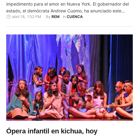
impedimento para el amor en Nueva York. El gobernador del
estado, el demócrata Andrew Cuomo, ha anunciado este
abril 18
,
1:53 PM
By 
In 
REM
CUENCA
sábado que ya no habrá excusas para que las parejas que
deseen casarse no tengan problemas para llevar a cabo su
sueño y permitirá los enlaces a través …
Ópera infantil en kichua, hoy