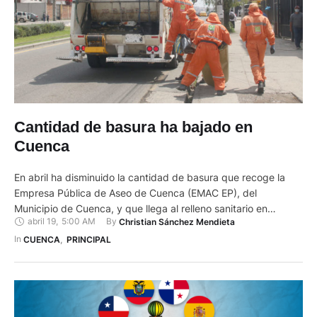
Cantidad de basura ha bajado en
Cuenca
En abril ha disminuido la cantidad de basura que recoge la
Empresa Pública de Aseo de Cuenca (EMAC EP), del
Municipio de Cuenca, y que llega al relleno sanitario en
abril 19
,
5:00 AM
By 
Christian Sánchez Mendieta
Pichacay, en la parroquia Santa Ana. En lo que va de este
mes cada día la EMAC EP recolecta en promedio 424,00
In 
CUENCA
,
PRINCIPAL
toneladas (tn) de …