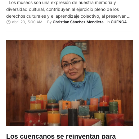
Los museos son una expresión de nuestra memoria y
diversidad cultural, contribuyen al ejercicio pleno de los
derechos culturales y el aprendizaje colectivo, al preservar y
abril 20
,
5:00 AM
By 
In 
Christian Sánchez Mendieta
CUENCA
difundir las huellas de nuestro pasado. El Ministerio de Cultura
y Patrimonio invita a la ciudadanía a conocer nuestro
patrimonio arqueológico, etnográfico y artístico, a través de
una …
Los cuencanos se reinventan para