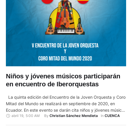
Niños y jóvenes músicos participarán
en encuentro de Iberorquestas
La quinta edición del Encuentro de la Joven Orquesta y Coro
Mitad del Mundo se realizará en septiembre de 2020, en
Ecuador. En este evento se darán cita niños y jóvenes músicos
abril 19
,
5:00 AM
By 
In 
Christian Sánchez Mendieta
CUENCA
de Chile, Panamá, España y Ecuador, quienes forman parte de
ensambles, bandas y coros infantojuveniles. María Teresa
Galarza, directora ejecutiva del Instituto …