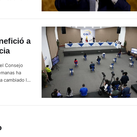
o tiene
efició a
cia
 el Consejo
semanas ha
ha cambiado la
izado el
o