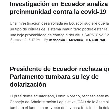
Investigación en Ecuador analiza
preinmunidad contra la covid-19
Una investigación desarrollada en Ecuador sugiere que l
un tipo de células del sistema inmunitario podría estar re
una baja probabilidad de contagio del virus SARS-CoV-2
marzo 2
,
5:17 PM
By 
In 
Redacción El Mercurio
NACIONAL
posibilidad de que la infección provoque un cuadro clínic
resultados preliminares del estudio indican que una parte
población podría tener …
Presidente de Ecuador rechaza q
Parlamento tumbara su ley de
dolarización
El presidente ecuatoriano, Lenín Moreno, rechazó este m
Consejo de Administración Legislativa (CAL) de la Asambl
tumbara el lunes un proyecto de ley para fortalecer la dol