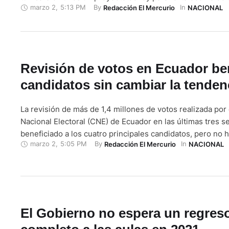
marzo 2
,
5:13 PM
By 
In 
Redacción El Mercurio
NACIONAL
país y aseguró que se salió de sus atribuciones. "El CAL n
atribución para determinar si un proyecto de ley es …
Revisión de votos en Ecuador ben
candidatos sin cambiar la tenden
La revisión de más de 1,4 millones de votos realizada por
Nacional Electoral (CNE) de Ecuador en las últimas tres 
beneficiado a los cuatro principales candidatos, pero no 
marzo 2
,
5:05 PM
By 
In 
Redacción El Mercurio
NACIONAL
tendencia de cara al balotaje del 11 de abril. "Una vez real
recuento para el binomio presidencial para todas …
El Gobierno no espera un regres