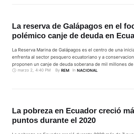
longevidad, …
La reserva de Galápagos en el fo
polémico canje de deuda en Ecu
La Reserva Marina de Galápagos es el centro de una inici
enfrenta al sector pesquero ecuatoriano y a conservacion
proponen un canje de deuda soberana de mil millones de
marzo 2
,
4:40 PM
By 
In 
REM
NACIONAL
cambio de ampliar en 312.000 kilómetros cuadrados la act
protegida en torno al archipiélago. "Rechazamos enfátic
propuesta que viola la …
La pobreza en Ecuador creció má
puntos durante el 2020