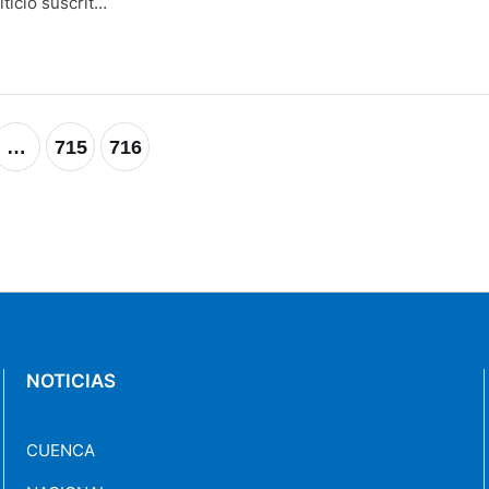
ticio suscrito
e
l proyecto
…
715
716
NOTICIAS
CUENCA