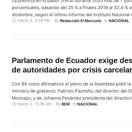
La pobreza en Ecuador creció durante 2020 más de 7 pun
porcentuales, pasando del 25 % a finales 2019 al 32,4 % e
diciembre, según el último informe del Instituto Nacional 
marzo 2
,
3:28 PM
By 
In 
Redacción El Mercurio
NACIONAL
y Censos (INEC). El documento, difundido este martes, in
pobreza y la pobreza extrema se han agudizado en el …
Parlamento de Ecuador exige des
de autoridades por crisis carcelar
Con 84 votos afirmativos el pleno de la Asamblea pidió la 
ministro de gobierno, Patricio Pazmiño; del director del
Moncayo; y de Johanna Pesántez presidenta del directori
marzo 2
,
11:38 AM
By 
In 
REM
NACIONAL
organismo de rehabilitación social. El 1 de Marzo de 2021
comparecieron ante el pleno de la Asamblea Nacional el m
gobierno, Patricio …