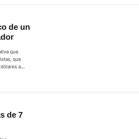
co de un
ador
ativa que
istas, que
 dólares a
ual área
amente esta
s de 7