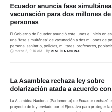
Ecuador anuncia fase simultánea
vacunación para dos millones de
personas
El Gobierno de Ecuador anunció este lunes el inicio en e
una "fase simultánea" de vacunación a dos millones de p
personal sanitario, policías, militares, profesores, poblac
marzo 2
,
9:16 AM
By 
In 
REM
NACIONAL
trabajadores de recolección de desechos, ancianos, serv
y judiciales, entre otros. "A partir de esta semana se inici
vacunación …
La Asamblea rechaza ley sobre
dolarización atada a acuerdo con
La Asamblea Nacional (Parlamento) de Ecuador rechazó e
proyecto de ley enviado por el Ejecutivo para proteger la 