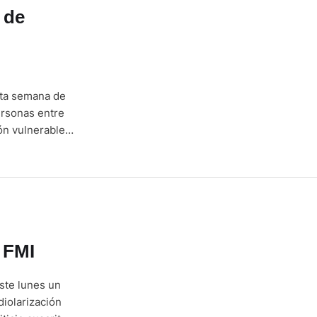
 de
sta semana de
ersonas entre
ión vulnerable,
idores públicos
a la Fase 1 de
 FMI
ste lunes un
diolarización