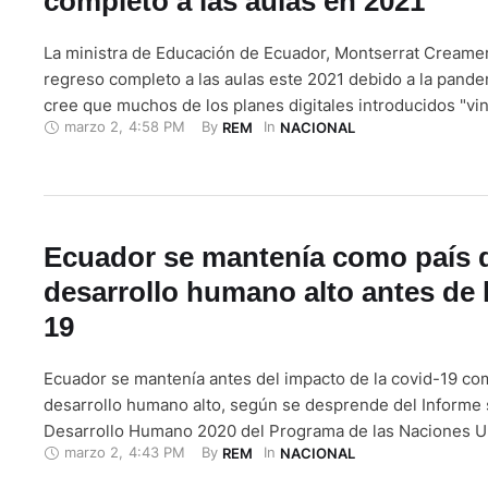
completo a las aulas en 2021
La ministra de Educación de Ecuador, Montserrat Creamer
regreso completo a las aulas este 2021 debido a la pande
cree que muchos de los planes digitales introducidos "vi
marzo 2
,
4:58 PM
By 
In 
REM
NACIONAL
quedarse", por lo que todos los sistemas educativos sufr
el futuro. En una entrevista con Efe con motivo del …
Ecuador se mantenía como país 
desarrollo humano alto antes de 
19
Ecuador se mantenía antes del impacto de la covid-19 co
desarrollo humano alto, según se desprende del Informe
Desarrollo Humano 2020 del Programa de las Naciones Un
marzo 2
,
4:43 PM
By 
In 
REM
NACIONAL
Desarrollo (PNUD), dado a conocer este martes en Quito. 
Desarrollo Humano (IDH) es una medición que comprende