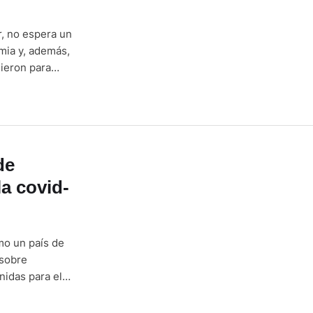
, no espera un
mia y, además,
nieron para
irán cambios en
de
la covid-
mo un país de
 sobre
idas para el
El Indice de
 la