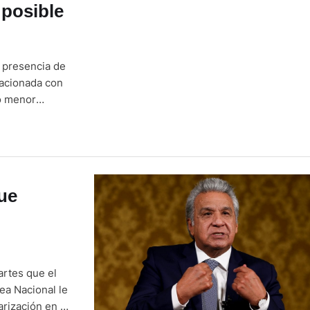
 posible
a presencia de
lacionada con
 o menor
o grave. Los
 de la
ue
artes que el
ea Nacional le
arización en el