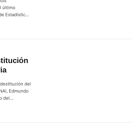
tos
l último
de Estadística
dica que la
titución
ia
destitución del
 SNAI, Edmundo
o del
inistro de