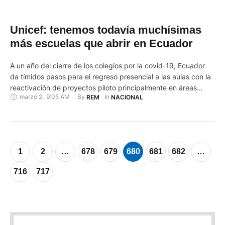
Unicef: tenemos todavía muchísimas
más escuelas que abrir en Ecuador
A un año del cierre de los colegios por la covid-19, Ecuador
da tímidos pasos para el regreso presencial a las aulas con la
reactivación de proyectos piloto principalmente en áreas
marzo 2
,
9:05 AM
By 
In 
REM
NACIONAL
rurales, decisión que Unicef acoge con beneplácito aunque
subraya que se puede ir más allá. "Recibimos esta decisión de
reabrir las escuelas en el …
1
2
…
678
679
680
681
682
…
716
717