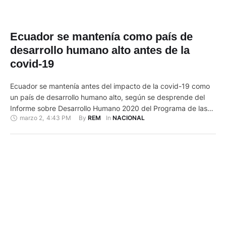
Ecuador se mantenía como país de
desarrollo humano alto antes de la
covid-19
Ecuador se mantenía antes del impacto de la covid-19 como
un país de desarrollo humano alto, según se desprende del
Informe sobre Desarrollo Humano 2020 del Programa de las
marzo 2
,
4:43 PM
By 
In 
REM
NACIONAL
Naciones Unidas para el Desarrollo (PNUD), dado a conocer
este martes en Quito. El Indice de Desarrollo Humano (IDH) es
una medición que comprende la longevidad, …