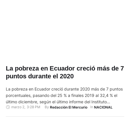
La pobreza en Ecuador creció más de 7
puntos durante el 2020
La pobreza en Ecuador creció durante 2020 más de 7 puntos
porcentuales, pasando del 25 % a finales 2019 al 32,4 % el
último diciembre, según el último informe del Instituto
marzo 2
,
3:28 PM
By 
In 
Redacción El Mercurio
NACIONAL
Nacional de Estadística y Censos (INEC). El documento,
difundido este martes, indica que la pobreza y la pobreza
extrema se han agudizado en el …