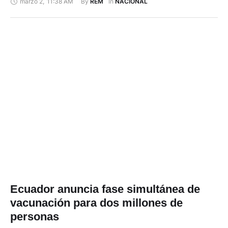
marzo 2
,
11:38 AM
By 
In 
REM
NACIONAL
presidenta del directorio del organismo de rehabilitación
social. El 1 de Marzo de 2021 comparecieron ante el pleno de
la Asamblea Nacional el ministro de gobierno, Patricio …
Ecuador anuncia fase simultánea de
vacunación para dos millones de
personas