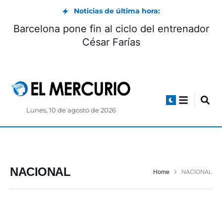
Noticias de última hora:
 Salesiana despide al padre Ángel
Barcelon
pez, quien sirvió en Cuenca
Lunes, 10 de agosto de 2026
NACIONAL
Home
NACIONAL