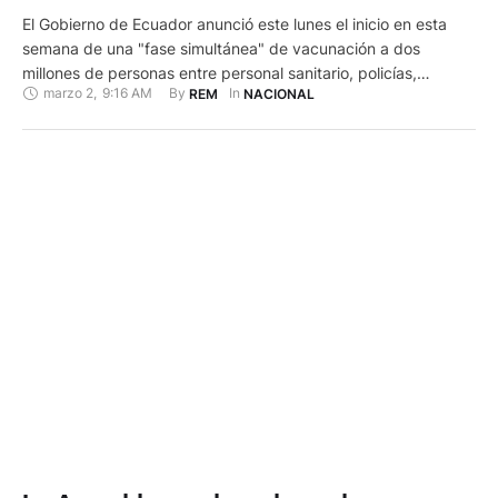
El Gobierno de Ecuador anunció este lunes el inicio en esta
semana de una "fase simultánea" de vacunación a dos
millones de personas entre personal sanitario, policías,
marzo 2
,
9:16 AM
By 
In 
REM
NACIONAL
militares, profesores, población vulnerable, trabajadores de
recolección de desechos, ancianos, servidores públicos y
judiciales, entre otros. "A partir de esta semana se inicia la
Fase 1 de vacunación …