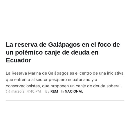
La reserva de Galápagos en el foco de
un polémico canje de deuda en
Ecuador
La Reserva Marina de Galápagos es el centro de una iniciativa
que enfrenta al sector pesquero ecuatoriano y a
conservacionistas, que proponen un canje de deuda soberana
marzo 2
,
4:40 PM
By 
In 
REM
NACIONAL
de mil millones de dólares a cambio de ampliar en 312.000
kilómetros cuadrados la actual área protegida en torno al
archipiélago. "Rechazamos enfáticamente esta propuesta que
viola la …