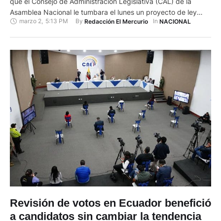
que el Consejo de Administración Legislativa (CAL) de la
Asamblea Nacional le tumbara el lunes un proyecto de ley
marzo 2
,
5:13 PM
By 
In 
Redacción El Mercurio
NACIONAL
para fortalecer la dolarización en el país y aseguró que se
salió de sus atribuciones. "El CAL no tiene atribución para
determinar si un proyecto de ley es …
Revisión de votos en Ecuador benefició
a candidatos sin cambiar la tendencia