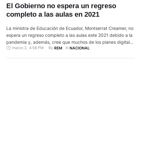
El Gobierno no espera un regreso
completo a las aulas en 2021
La ministra de Educación de Ecuador, Montserrat Creamer, no
espera un regreso completo a las aulas este 2021 debido a la
pandemia y, además, cree que muchos de los planes digitales
marzo 2
,
4:58 PM
By 
In 
REM
NACIONAL
introducidos "vinieron para quedarse", por lo que todos los
sistemas educativos sufrirán cambios en el futuro. En una
entrevista con Efe con motivo del …