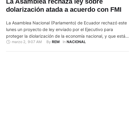
La Asamblea rechaza ley sobre
dolarización atada a acuerdo con FMI
La Asamblea Nacional (Parlamento) de Ecuador rechazó este
lunes un proyecto de ley enviado por el Ejecutivo para
proteger la diolarización de la economía nacional, y que está
marzo 2
,
9:07 AM
By 
In 
REM
NACIONAL
atado al acuerdo crediticio suscrito con el Fondo Monetario
Internacional (FMI). El Consejo de Administración Legislativa
(CAL) no dio paso al trámite del proyecto legal enviado por …