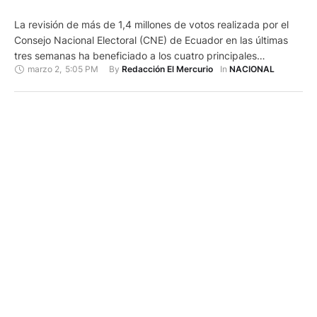
La revisión de más de 1,4 millones de votos realizada por el
Consejo Nacional Electoral (CNE) de Ecuador en las últimas
tres semanas ha beneficiado a los cuatro principales
marzo 2
,
5:05 PM
By 
In 
Redacción El Mercurio
NACIONAL
candidatos, pero no ha cambiado la tendencia de cara al
balotaje del 11 de abril. "Una vez realizado el recuento para el
binomio presidencial para todas …