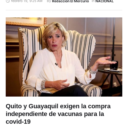
febrero 19
,
9:25 AM
By 
In 
Redacción El Mercurio
NACIONAL
electrónica (grillete). Yunda debe portar este dispositivo como
parte de las medidas cautelares dictadas por un juez en la
investigación que la Fiscalía lleva a …
Quito y Guayaquil exigen la compra
independiente de vacunas para la
covid-19