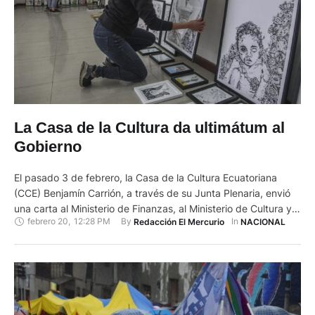
La Casa de la Cultura da ultimátum al
Gobierno
El pasado 3 de febrero, la Casa de la Cultura Ecuatoriana
(CCE) Benjamín Carrión, a través de su Junta Plenaria, envió
una carta al Ministerio de Finanzas, al Ministerio de Cultura y
febrero 20
,
12:28 PM
By 
In 
Redacción El Mercurio
NACIONAL
Patrimonio, y a la Presidencia de la República, para solicitar la
restitución de los presupuestos de los Núcleos de las
provincias, ya que …