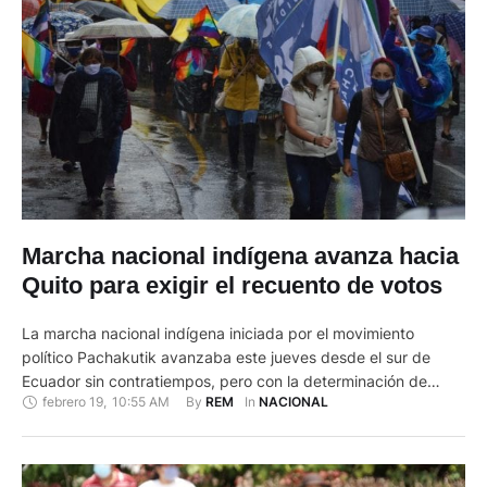
Marcha nacional indígena avanza hacia
Quito para exigir el recuento de votos
La marcha nacional indígena iniciada por el movimiento
político Pachakutik avanzaba este jueves desde el sur de
Ecuador sin contratiempos, pero con la determinación de
febrero 19
,
10:55 AM
By 
In 
REM
NACIONAL
exigir al Consejo Nacional Electoral (CNE) el recuento de
votos de los comicios del 7 de febrero. Convocada ante las
denuncias de fraude hechas por el líder Yaku Pérez, quien …