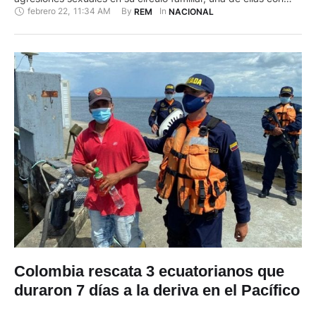
febrero 22
,
11:34 AM
By 
In 
REM
NACIONAL
discapacidad intelectual y física, en varios puntos del país.
Bajo el nombre de "Rescate Querubín", el operativo, que tuvo
por objetivo "precautelar la integridad de …
Colombia rescata 3 ecuatorianos que
duraron 7 días a la deriva en el Pacífico