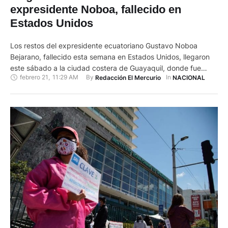
expresidente Noboa, fallecido en
Estados Unidos
Los restos del expresidente ecuatoriano Gustavo Noboa
Bejarano, fallecido esta semana en Estados Unidos, llegaron
este sábado a la ciudad costera de Guayaquil, donde fue
febrero 21
,
11:29 AM
By 
In 
Redacción El Mercurio
NACIONAL
recibido en una ceremonia especial con honores de Estado. El
féretro cubierto por la bandera de Ecuador, llegó en el avión
presidencial, y estuvo custodiado por oficiales de la Marina …