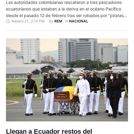
Las autoridades colombianas rescataron a tres pescadores
ecuatorianos que estaban a la deriva en el océano Pacífico
desde el pasado 12 de febrero tras ser robados por "piratas",
febrero 21
,
2:10 PM
By 
In 
REM
NACIONAL
informó este sábado la Armada. “Estábamos pescando a 50
millas de Esmeraldas (Ecuador) y ahí llegaron los piratas, nos
interceptaron, nos quitaron los motores y todo lo …
Llegan a Ecuador restos del