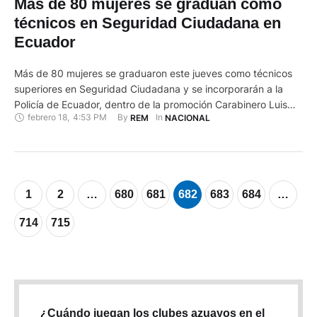
Más de 80 mujeres se graduan como
técnicos en Seguridad Ciudadana en
Ecuador
Más de 80 mujeres se graduaron este jueves como técnicos
superiores en Seguridad Ciudadana y se incorporarán a la
Policía de Ecuador, dentro de la promoción Carabinero Luis
febrero 18
,
4:53 PM
By 
In 
REM
NACIONAL
Morillo Hurtado, de la Séptima Cohorte. En un acto en las
instalaciones del Grupo de Intervención y Rescate (GIR) de
Pusuquí, en el norte de la capital, …
1
2
…
680
681
682
683
684
…
714
715
¿Cuándo juegan los clubes azuayos en el