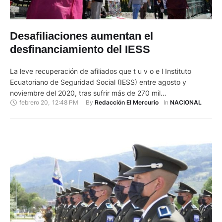
Desafiliaciones aumentan el
desfinanciamiento del IESS
La leve recuperación de afiliados que t u v o e l Instituto
Ecuatoriano de Seguridad Social (IESS) entre agosto y
noviembre del 2020, tras sufrir más de 270 mil
febrero 20
,
12:48 PM
By 
In 
Redacción El Mercurio
NACIONAL
desvinculaciones en los meses más complicados de la
pandemia de la covid-19, poco a poco queda en nada. A
partir de diciembre el saldo volvió …