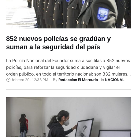
852 nuevos policías se gradúan y
suman a la seguridad del país
La Policía Nacional del Ecuador suma a sus filas a 852 nuevos
policías, para reforzar la seguridad ciudadana y vigilar el
orden público, en todo el territorio nacional; son 332 mujeres y
febrero 20
,
12:38 PM
By 
In 
Redacción El Mercurio
NACIONAL
520 hombres, quienes serán distribuidos estratégicamente en
todo el país. Entre el miércoles 17, jueves 18 y viernes 19 de
febrero, se llevaron …