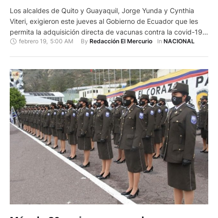
Los alcaldes de Quito y Guayaquil, Jorge Yunda y Cynthia
Viteri, exigieron este jueves al Gobierno de Ecuador que les
permita la adquisición directa de vacunas contra la covid-19,
febrero 19
,
5:00 AM
By 
In 
Redacción El Mercurio
NACIONAL
dada la lentitud con la que, a su juicio, las autoridades
estatales llevan a cabo el proceso de vacunación. "Lo
haremos con o sin autorización y …