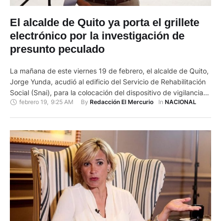
El alcalde de Quito ya porta el grillete
electrónico por la investigación de
presunto peculado
La mañana de este viernes 19 de febrero, el alcalde de Quito,
Jorge Yunda, acudió al edificio del Servicio de Rehabilitación
Social (Snai), para la colocación del dispositivo de vigilancia
febrero 19
,
9:25 AM
By 
In 
Redacción El Mercurio
NACIONAL
electrónica (grillete). Yunda debe portar este dispositivo como
parte de las medidas cautelares dictadas por un juez en la
investigación que la Fiscalía lleva a …