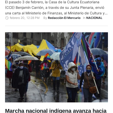
El pasado 3 de febrero, la Casa de la Cultura Ecuatoriana
(CCE) Benjamín Carrión, a través de su Junta Plenaria, envió
una carta al Ministerio de Finanzas, al Ministerio de Cultura y
febrero 20
,
12:28 PM
By 
In 
Redacción El Mercurio
NACIONAL
Patrimonio, y a la Presidencia de la República, para solicitar la
restitución de los presupuestos de los Núcleos de las
provincias, ya que …
Marcha nacional indígena avanza hacia