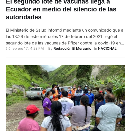
El segundo lote de vacunas llega a
Ecuador en medio del silencio de las
autoridades
El Ministerio de Salud informó mediante un comunicado que a
las 13:26 de este miércoles 17 de febrero del 2021 llegó el
segundo lote de las vacunas de Pfizer contra la covid-19 en
febrero 17
,
4:28 PM
By 
In 
Redacción El Mercurio
NACIONAL
un avión de la compañía Latam. El cargamento de 16.380
dosis proviene de Bélgica. "Con esta segunda remesa de
vacunas, se completará …