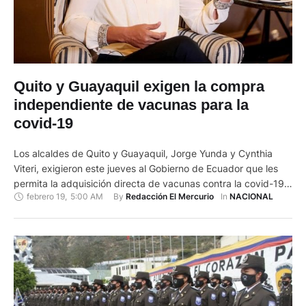
Quito y Guayaquil exigen la compra
independiente de vacunas para la
covid-19
Los alcaldes de Quito y Guayaquil, Jorge Yunda y Cynthia
Viteri, exigieron este jueves al Gobierno de Ecuador que les
permita la adquisición directa de vacunas contra la covid-19,
febrero 19
,
5:00 AM
By 
In 
Redacción El Mercurio
NACIONAL
dada la lentitud con la que, a su juicio, las autoridades
estatales llevan a cabo el proceso de vacunación. "Lo
haremos con o sin autorización y …