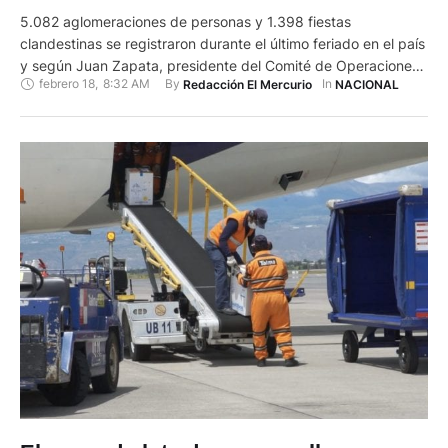
5.082 aglomeraciones de personas y 1.398 fiestas
clandestinas se registraron durante el último feriado en el país
y según Juan Zapata, presidente del Comité de Operaciones
febrero 18
,
8:32 AM
By 
In 
Redacción El Mercurio
NACIONAL
de Emergencia (COE) Nacional, los responsables de lo
sucedido son las autoridades cantonales, que no tomaron
acciones para evitarlas. “En el caso del COE Nacional somos
responsables de nuestras …