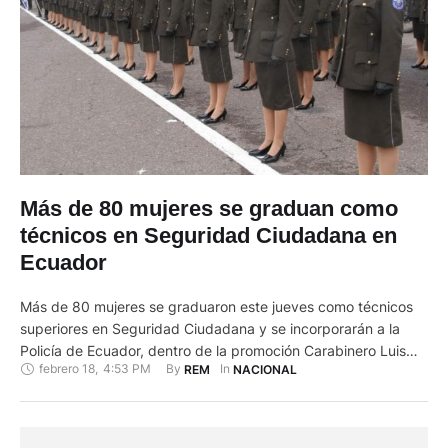
Más de 80 mujeres se graduan como
técnicos en Seguridad Ciudadana en
Ecuador
Más de 80 mujeres se graduaron este jueves como técnicos
superiores en Seguridad Ciudadana y se incorporarán a la
Policía de Ecuador, dentro de la promoción Carabinero Luis
febrero 18
,
4:53 PM
By 
In 
REM
NACIONAL
Morillo Hurtado, de la Séptima Cohorte. En un acto en las
instalaciones del Grupo de Intervención y Rescate (GIR) de
Pusuquí, en el norte de la capital, …