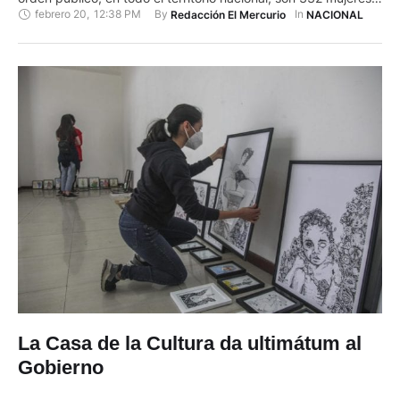
febrero 20
,
12:38 PM
By 
In 
Redacción El Mercurio
NACIONAL
520 hombres, quienes serán distribuidos estratégicamente en
todo el país. Entre el miércoles 17, jueves 18 y viernes 19 de
febrero, se llevaron …
La Casa de la Cultura da ultimátum al
Gobierno