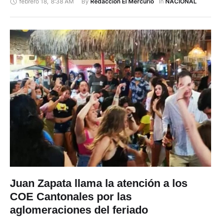
febrero 18
,
8:38 AM
By 
In 
Redacción El Mercurio
NACIONAL
haya informado de víctimas o daños materiales. Según el
Instituto Geofísico de la Escuela Politécnica Nacional, el sismo
ocurrió a las 05:51 …
Juan Zapata llama la atención a los
COE Cantonales por las
aglomeraciones del feriado