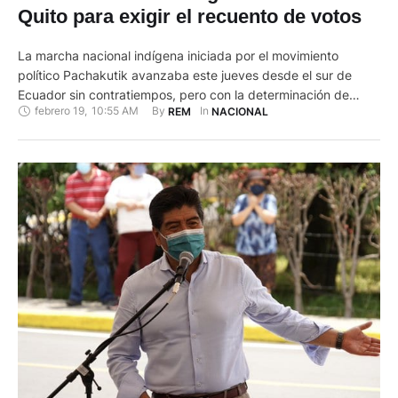
Quito para exigir el recuento de votos
La marcha nacional indígena iniciada por el movimiento
político Pachakutik avanzaba este jueves desde el sur de
Ecuador sin contratiempos, pero con la determinación de
febrero 19
,
10:55 AM
By 
In 
REM
NACIONAL
exigir al Consejo Nacional Electoral (CNE) el recuento de
votos de los comicios del 7 de febrero. Convocada ante las
denuncias de fraude hechas por el líder Yaku Pérez, quien …