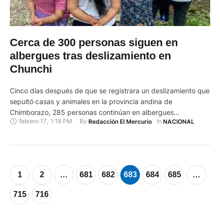
Cerca de 300 personas siguen en
albergues tras deslizamiento en
Chunchi
Cinco días después de que se registrara un deslizamiento que
sepultó casas y animales en la provincia andina de
Chimborazo, 285 personas continúan en albergues
febrero 17
,
1:18 PM
By 
In 
Redacción El Mercurio
NACIONAL
temporales, informaron este miércoles el Servicio Nacional de
Gestión de Riesgos y Emergencias de Ecuador (SNGRE). El
organismo precisó que 69 familias han resultado
damnificadas por el deslave y se …
1
2
…
681
682
683
684
685
…
715
716