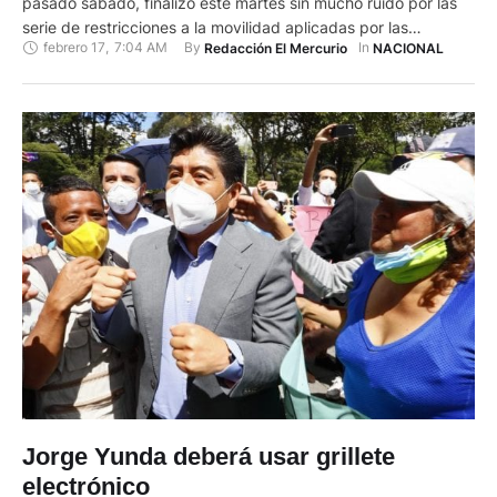
pasado sábado, finalizó este martes sin mucho ruido por las
serie de restricciones a la movilidad aplicadas por las
febrero 17
,
7:04 AM
By 
In 
Redacción El Mercurio
NACIONAL
autoridades, aunque con la red de hospitales a tope por la
expansión de la pandemia del coronavirus. "La situación
hospitalaria en la red pública y en …
Jorge Yunda deberá usar grillete
electrónico