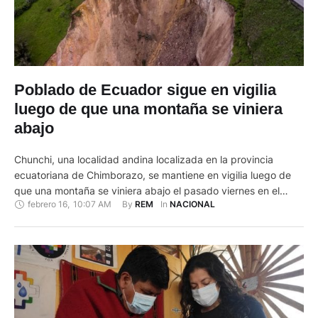
Poblado de Ecuador sigue en vigilia
luego de que una montaña se viniera
abajo
Chunchi, una localidad andina localizada en la provincia
ecuatoriana de Chimborazo, se mantiene en vigilia luego de
que una montaña se viniera abajo el pasado viernes en el
febrero 16
,
10:07 AM
By 
In 
REM
NACIONAL
caserío aledaño de La Armenia, sepultando casas y animales,
aunque no dejó víctimas humanas. Algunos vecinos
consideraron un milagro el que no se hayan producido
muertes o …