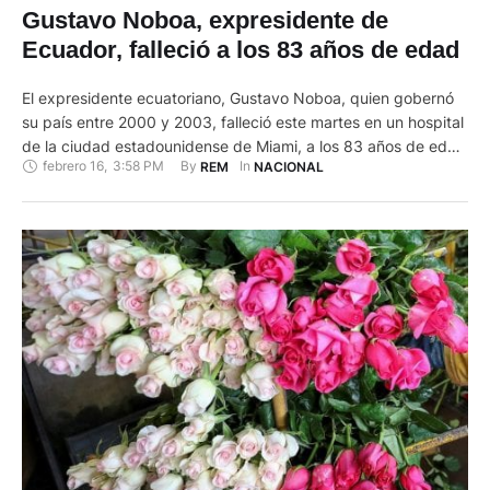
Gustavo Noboa, expresidente de
Ecuador, falleció a los 83 años de edad
El expresidente ecuatoriano, Gustavo Noboa, quien gobernó
su país entre 2000 y 2003, falleció este martes en un hospital
de la ciudad estadounidense de Miami, a los 83 años de edad
febrero 16
,
3:58 PM
By 
In 
REM
NACIONAL
y tras sufrir un paro cardiaco cuando se recuperaba de una
cirugía, según han informado allegados suyos. "Ecuador está
de luto. A partir de …