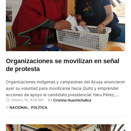
Organizaciones se movilizan en señal
de protesta
Organizaciones indígenas y campesinas del Azuay anunciaron
ayer su voluntad para movilizarse hacia Quito y emprender
acciones de apoyo al candidato presidencial Yaku Pérez,
febrero 16
,
8:28 AM
By 
Cristina Huachichullca
mediante la petición del reconteo voto a voto, puesto que
consideran que ha existido fraude en todas las provincias y
In 
NACIONAL
,
POLÍTICA
eso ha perjudicado a Pérez. El anuncio lo hicieron luego de …