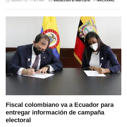
febrero 15
,
11:40 AM
By 
In 
Redacción El Mercurio
NACIONAL
movilizaciones permanentes en diferentes provincias del país.
El anuncio ocurrió después de que el candidato presidencial
de Pachakútik, Yaku Pérez, acusara a Guillermo Lasso (CREO-
PSC) …
Fiscal colombiano va a Ecuador para
entregar información de campaña
electoral