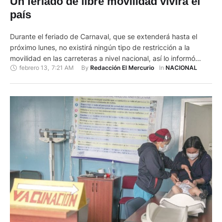
Un feriado de libre movilidad vivirá el
país
Durante el feriado de Carnaval, que se extenderá hasta el
próximo lunes, no existirá ningún tipo de restricción a la
movilidad en las carreteras a nivel nacional, así lo informó
febrero 13
,
7:21 AM
By 
In 
Redacción El Mercurio
NACIONAL
Juan Zapata, presidente del Comité de Operaciones de
Emergencia (COE) Nacional. Aunque las medidas a nivel
cantonal le corresponden decidir a cada municipio, solo en …