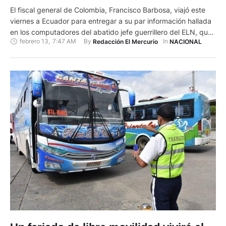
El fiscal general de Colombia, Francisco Barbosa, viajó este
viernes a Ecuador para entregar a su par información hallada
en los computadores del abatido jefe guerrillero del ELN, que
febrero 13
,
7:47 AM
By 
In 
Redacción El Mercurio
NACIONAL
tiene que ver con la campaña presidencial de ese país. "Tras
solicitud oficial recibida por parte de Fiscalía de Ecuador, el
pasado 4 de febrero, fiscal …