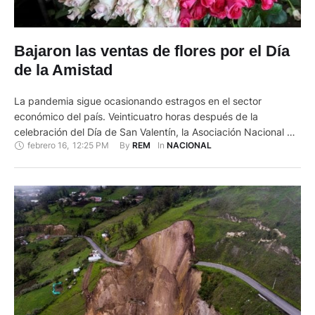
Bajaron las ventas de flores por el Día
de la Amistad
La pandemia sigue ocasionando estragos en el sector
económico del país. Veinticuatro horas después de la
celebración del Día de San Valentín, la Asociación Nacional de
febrero 16
,
12:25 PM
By 
In 
REM
NACIONAL
Productores y Exportadores de Flores del Ecuador
(Expoflores), evaluó esa fecha “con menos ventas” que las
que hubo en 2020. Alejandro Martínez, presidente ejecutivo
de este gremio, aclaró que, …