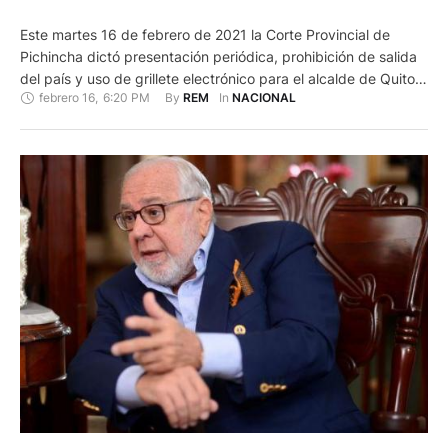
Este martes 16 de febrero de 2021 la Corte Provincial de
Pichincha dictó presentación periódica, prohibición de salida
del país y uso de grillete electrónico para el alcalde de Quito,
febrero 16
,
6:20 PM
By 
In 
REM
NACIONAL
Jorge Yunda por el caso de compras de pruebas PCR.
Durante este martes, la Corte desarrolló la audiencia en la que
la Fiscalía dio a …