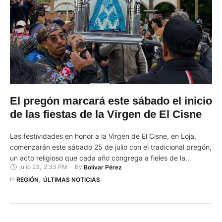
El pregón marcará este sábado el inicio
de las fiestas de la Virgen de El Cisne
Las festividades en honor a la Virgen de El Cisne, en Loja,
comenzarán este sábado 25 de julio con el tradicional pregón,
un acto religioso que cada año congrega a fieles de la
julio 23
,
2:33 PM
By 
Bolívar Pérez
localidad y de diferentes provincias del país. El pregón iniciará
a las 14:00 en el atrio del Santuario, bajo el lema "María, …
In 
REGIÓN
,
ÚLTIMAS NOTICIAS