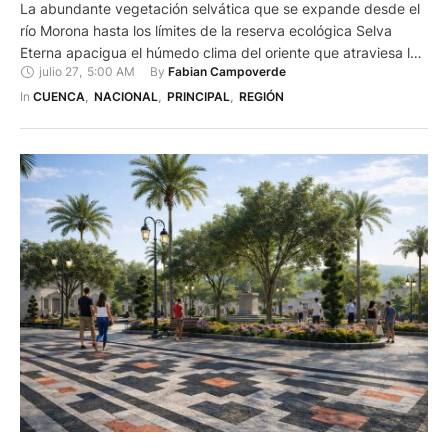
La abundante vegetación selvática que se expande desde el
río Morona hasta los límites de la reserva ecológica Selva
Eterna apacigua el húmedo clima del oriente que atraviesa los
julio 27
,
5:00 AM
By 
Fabian Campoverde
poros de la piel. El paradisíaco ambiente verde se funde con
los sonidos selváticos de aves y pequeños insectos que
In 
CUENCA
,
NACIONAL
,
PRINCIPAL
,
REGIÓN
parecen dar la bienvenida a los …