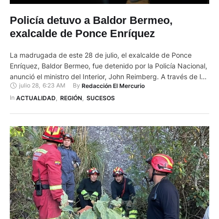
Policía detuvo a Baldor Bermeo,
exalcalde de Ponce Enríquez
La madrugada de este 28 de julio, el exalcalde de Ponce
Enríquez, Baldor Bermeo, fue detenido por la Policía Nacional,
anunció el ministro del Interior, John Reimberg. A través de la
julio 28
,
6:23 AM
By 
Redacción El Mercurio
realización de diez allanamientos en Azuay y El Oro, se llevó a
cabo un operativo para detener al exalalcalde y otras cinco
In 
ACTUALIDAD
,
REGIÓN
,
SUCESOS
personas, entre …