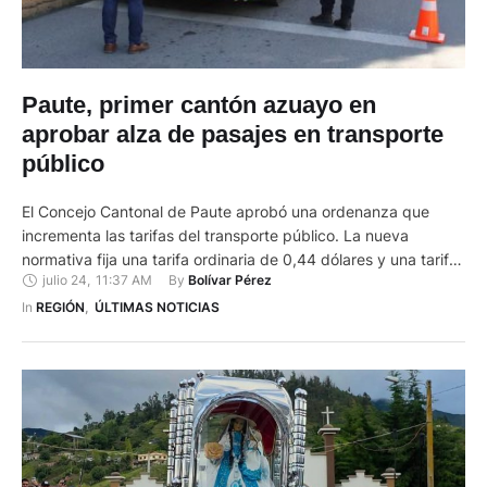
Paute, primer cantón azuayo en
aprobar alza de pasajes en transporte
público
El Concejo Cantonal de Paute aprobó una ordenanza que
incrementa las tarifas del transporte público. La nueva
normativa fija una tarifa ordinaria de 0,44 dólares y una tarifa
julio 24
,
11:37 AM
By 
Bolívar Pérez
preferencial de 0,22 dólares para estudiantes, niños, adultos
mayores y personas con discapacidad. En tanto que, para la
In 
REGIÓN
,
ÚLTIMAS NOTICIAS
ruta Bulán–Padrehurco, la tarifa ordinaria será de 0,50 dólares
…