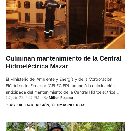
Culminan mantenimiento de la Central
Hidroeléctrica Mazar
El Ministerio del Ambiente y Energía y de la Corporación
Eléctrica del Ecuador (CELEC EP), anunció la culminación
anticipada del mantenimiento de la Central Hidroeléctrica
julio 27
,
5:42 PM
By 
Milton Rocano
Mazar. Como parte de este trabajo permanente, CELEC EP, a
través de su Unidad de Negocio CELEC SUR, concluyó el
In 
ACTUALIDAD
,
REGIÓN
,
ÚLTIMAS NOTICIAS
mantenimiento integral preventivo programado de la Unidad
de Generación 2 …