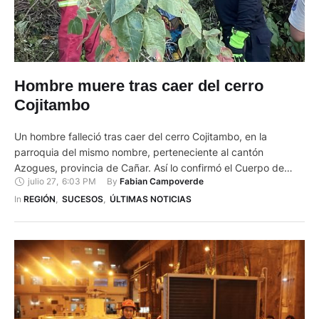
Hombre muere tras caer del cerro
Cojitambo
Un hombre falleció tras caer del cerro Cojitambo, en la
parroquia del mismo nombre, perteneciente al cantón
Azogues, provincia de Cañar. Así lo confirmó el Cuerpo de
julio 27
,
6:03 PM
By 
Fabian Campoverde
Bomberos de Azogues, entidad que acudió al lugar para
atender la emergencia. Según se informó desde la entidad, la
In 
REGIÓN
,
SUCESOS
,
ÚLTIMAS NOTICIAS
llamada de alerta indicaba que una persona había caído …