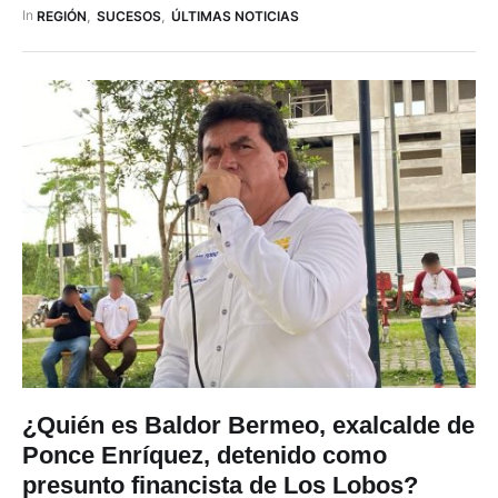
coordinaron el traslado del oso perezoso desde el sector del
In 
REGIÓN
,
SUCESOS
,
ÚLTIMAS NOTICIAS
puente sobre el Río Upano. ​En animalito fue entregado …
¿Quién es Baldor Bermeo, exalcalde de
Ponce Enríquez, detenido como
presunto financista de Los Lobos?