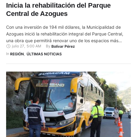
Inicia la rehabilitación del Parque
Central de Azogues
Con una inversión de 194 mil dólares, la Municipalidad de
Azogues inició la rehabilitación integral del Parque Central,
una obra que permitirá renovar uno de los espacios más
julio 27
,
5:00 AM
By 
Bolívar Pérez
emblemáticos del cantón, luego de tres décadas sin recibir
una intervención integral. Los trabajos se ejecutarán en un
In 
REGIÓN
,
ÚLTIMAS NOTICIAS
plazo de 90 días e incluirán la intervención de …