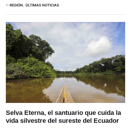
actos más emblemáticos de esta conmemoración. La
In 
REGIÓN
,
ÚLTIMAS NOTICIAS
celebración eucarística se desarrolló pasado el mediodía en …
Selva Eterna, el santuario que cuida la
vida silvestre del sureste del Ecuador