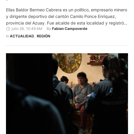
Elías Baldor Bermeo Cabrera es un político, empresario minero
y dirigente deportivo del cantón Camilo Ponce Enríquez,
provincia del Azuay. Fue alcalde de esta localidad y registró
julio 28
,
10:49 AM
By 
Fabian Campoverde
su nombre como precandidato a las elecciones seccionales
de noviembre de 2026 en busca de la reelección. Bermeo fue
In 
ACTUALIDAD
,
REGIÓN
detenido este martes, 28 de julio de 2026, durante …