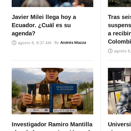
Javier Milei llega hoy a
Tras se
Ecuador. ¿Cuál es su
suspens
agenda?
a recibi
Colomb
By
Andrés Mazza
agosto 6, 6:37 AM
agosto 6
Investigador Ramiro Mantilla
Univers