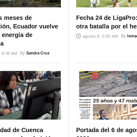
is meses de
Fecha 24 de LigaPro:
ión, Ecuador vuelve
otra batalla por el h
r energía de
By
Isma
agosto 6, 5:00 AM
ia
By
Sandra Cruz
, 6:18 AM
idad de Cuenca
Portada del 6 de ago