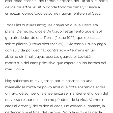
oscuridad esencial del temible abismo del Tártaro, el reino
de los muertos, el sitio donde todo termina y vuelve a
empezar, donde todo se sume nuevamente en el Caos.
Todas las culturas antiguas creyeron que la Tierra era
plana. De hecho, dice el Antiguo Testamento que el Sol
gira alrededor de una Tierra (Josué 10:12) que descansa
sobre pilares (Proverbios 8:27-29) – Giordano Bruno pagó
con su vida por decir lo contrario – y termina en un
abismo sin final, cuyas puertas guarda el Leviatán,
monstruo del caos primitivo que espera en los bordes del
mar (Job 41).
Hoy sabemos que viajamos por el cosmos en una
maravillosa mota de polvo azul que flota sostenida sobre
un rayo de sol, pero la enseñanza se mantiene: el orden del
universo responde al eterno péndulo de la vida. Vamos del
caos al orden y del orden al caos. No existen el paraíso, la
perfección ni el final del camino. Solo la voz de la deidad