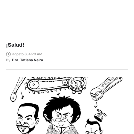
¡Salud!
agosto 8, 4:28 AM
By
Dra. Tatiana Neira