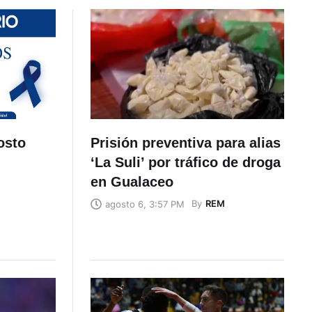
osto
Prisión preventiva para alias
‘La Suli’ por tráfico de droga
en Gualaceo
By
REM
agosto 6, 3:57 PM