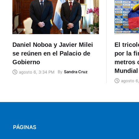
Daniel Noboa y Javier Milei
El trico
se reúnen en el Palacio de
por la f
Gobierno
metros c
Mundial
By
Sandra Cruz
agosto 6, 3:34 PM
agosto 6
PÁGINAS