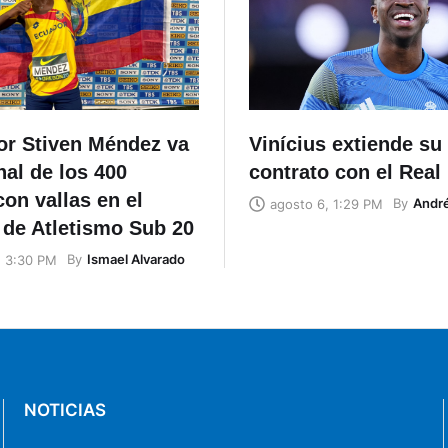
lor Stiven Méndez va
Vinícius extiende su
inal de los 400
contrato con el Real
on vallas en el
By
Andr
agosto 6, 1:29 PM
 de Atletismo Sub 20
By
Ismael Alvarado
, 3:30 PM
NOTICIAS