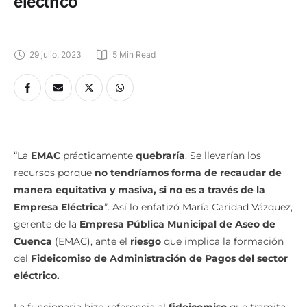
eléctrico
29 julio, 2023
5
 Min Read
“La
EMAC
prácticamente
quebraría
. Se llevarían los
recursos porque
no tendríamos forma de recaudar de
manera equitativa y masiva, si no es a través de la
Empresa Eléctrica
”. Así lo enfatizó María Caridad Vázquez,
gerente de la
Empresa Pública Municipal de Aseo de
Cuenca
(EMAC), ante el
riesgo
que implica la formación
del
Fideicomiso de Administración de Pagos del sector
eléctrico.
La funcionaria hizo referencia al
fideicomiso
que tramita