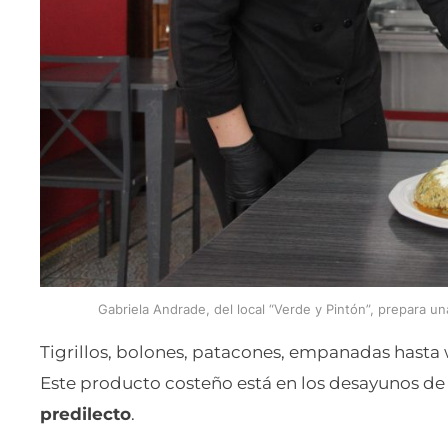
Gabriela Andrade, del local “Verde y Pintón”, prepara un
Tigrillos, bolones, patacones, empanadas hasta w
Este producto costeño está en los desayunos d
predilecto
.