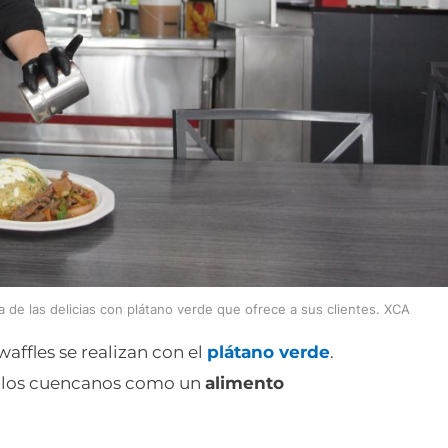
a de las delicias con plátano verde que ofrece a sus clientes. XCA
affles se realizan con el
plátano verde
.
e los cuencanos como un
alimento