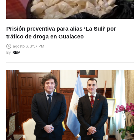
Prisión preventiva para alias ‘La Suli’ por
tráfico de droga en Gualaceo
agosto 6, 3:57 PM
By
REM