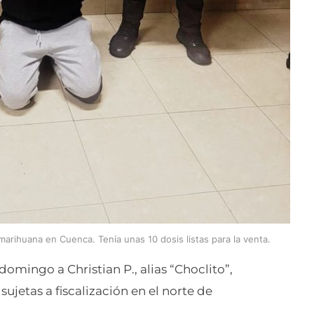
marihuana en Cuenca. Tenía unas 10 dosis listas para la venta.
omingo a Christian P., alias “Choclito”,
sujetas a fiscalización en el norte de