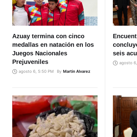
Azuay termina con cinco
Encuent
medallas en natación en los
concluyó
Juegos Nacionales
seis ac
Prejuveniles
agosto 6
By
Martin Alvarez
agosto 6, 5:50 PM