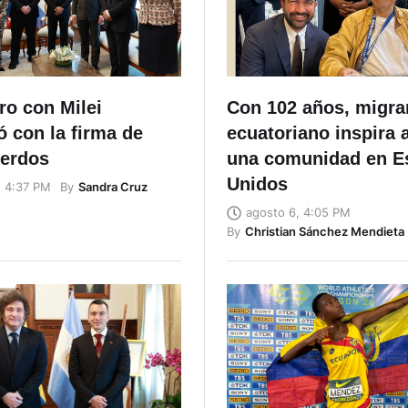
ro con Milei
Con 102 años, migra
 con la firma de
ecuatoriano inspira 
uerdos
una comunidad en E
Unidos
By
Sandra Cruz
, 4:37 PM
agosto 6, 4:05 PM
By
Christian Sánchez Mendieta