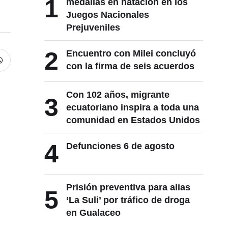
1
medallas en natación en los
Juegos Nacionales
Prejuveniles
2
Encuentro con Milei concluyó
con la firma de seis acuerdos
Con 102 años, migrante
3
ecuatoriano inspira a toda una
comunidad en Estados Unidos
4
Defunciones 6 de agosto
Prisión preventiva para alias
5
‘La Suli’ por tráfico de droga
en Gualaceo