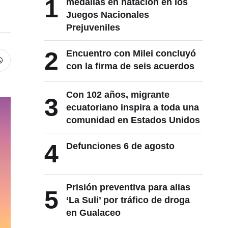
1
medallas en natación en los
Juegos Nacionales
Prejuveniles
2
Encuentro con Milei concluyó
con la firma de seis acuerdos
Con 102 años, migrante
3
ecuatoriano inspira a toda una
comunidad en Estados Unidos
4
Defunciones 6 de agosto
Prisión preventiva para alias
5
‘La Suli’ por tráfico de droga
en Gualaceo