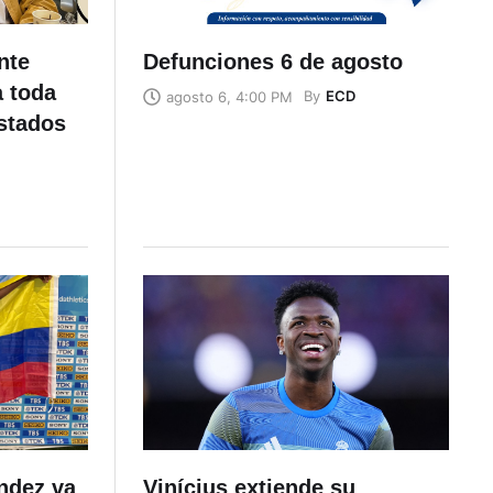
nte
Defunciones 6 de agosto
a toda
By
ECD
agosto 6, 4:00 PM
stados
éndez va
Vinícius extiende su