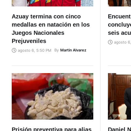
Azuay termina con cinco
Encuent
medallas en natación en los
concluyó
Juegos Nacionales
seis ac
Prejuveniles
agosto 6
By
Martin Alvarez
agosto 6, 5:50 PM
Prisión preventiva para alias
Daniel N