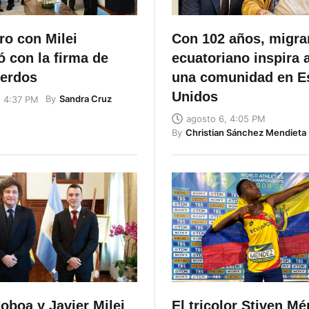
ro con Milei
Con 102 años, migra
 con la firma de
ecuatoriano inspira 
uerdos
una comunidad en E
Unidos
By
Sandra Cruz
, 4:37 PM
agosto 6, 4:05 PM
By
Christian Sánchez Mendieta
oboa y Javier Milei
El tricolor Stiven M