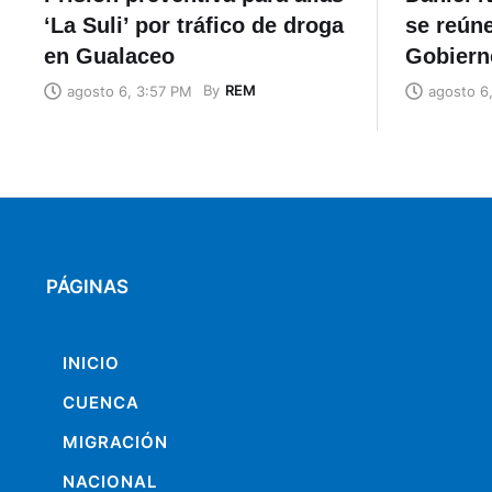
‘La Suli’ por tráfico de droga
se reúne
en Gualaceo
Gobiern
By
REM
agosto 6, 3:57 PM
agosto 6
PÁGINAS
INICIO
CUENCA
MIGRACIÓN
NACIONAL