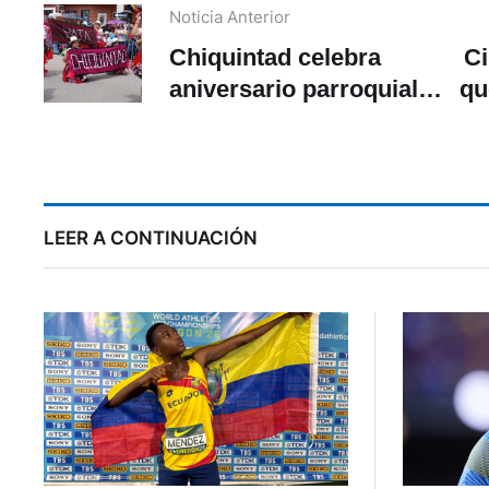
Noticia Anterior
Chiquintad celebra
Ci
aniversario parroquial
qu
con anuncio de
construcción de nueva
sede administrativa
LEER A CONTINUACIÓN