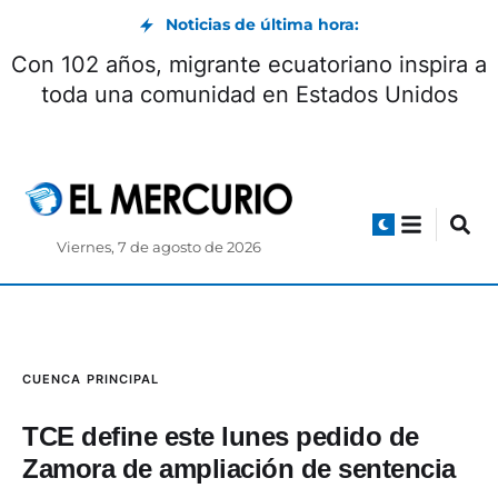
Noticias de última hora:
on Milei concluyó con la firma de
Con 102 año
seis acuerdos
toda una
Viernes, 7 de agosto de 2026
CUENCA
PRINCIPAL
TCE define este lunes pedido de
Zamora de ampliación de sentencia