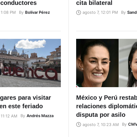
 conductores
cita bilateral
By
Bolívar Pérez
By
Sand
 1:08 PM
agosto 7, 12:01 PM
gares para visitar
México y Perú resta
en este feriado
relaciones diplomáti
disputa por asilo
By
Andrés Mazza
 11:12 AM
By
CM
agosto 7, 10:23 AM