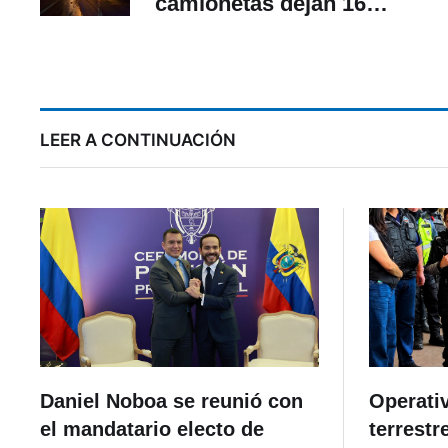
camionetas dejan 16
fallecidos en menos de
24 horas
LEER A CONTINUACIÓN
Daniel Noboa se reunió con
Operativ
el mandatario electo de
terrestre