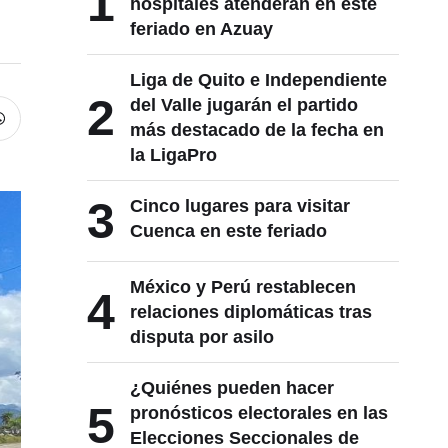
1
hospitales atenderán en este
feriado en Azuay
Liga de Quito e Independiente
2
del Valle jugarán el partido
más destacado de la fecha en
la LigaPro
3
Cinco lugares para visitar
Cuenca en este feriado
México y Perú restablecen
4
relaciones diplomáticas tras
disputa por asilo
¿Quiénes pueden hacer
5
pronósticos electorales en las
Elecciones Seccionales de