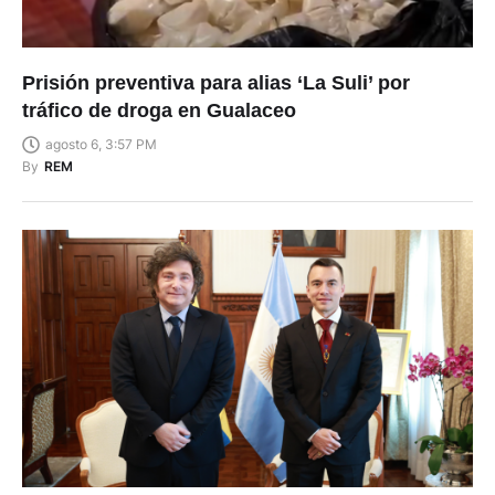
Prisión preventiva para alias ‘La Suli’ por
tráfico de droga en Gualaceo
agosto 6, 3:57 PM
By
REM