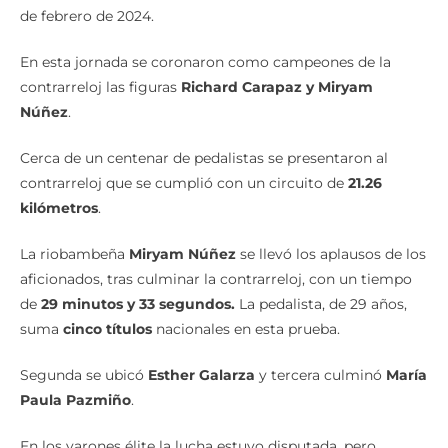
de febrero de 2024.
En esta jornada se coronaron como campeones de la
contrarreloj las figuras
Richard Carapaz y Miryam
Núñez
.
Cerca de un centenar de pedalistas se presentaron al
contrarreloj que se cumplió con un circuito de
21.26
kilómetros
.
La riobambeña
Miryam Núñez
se llevó los aplausos de los
aficionados, tras culminar la contrarreloj, con un tiempo
de
29 minutos y 33 segundos.
La pedalista, de 29 años,
suma
cinco títulos
nacionales en esta prueba.
Segunda se ubicó
Esther Galarza
y tercera culminó
María
Paula Pazmiño
.
En los varones élite la lucha estuvo disputada, pero