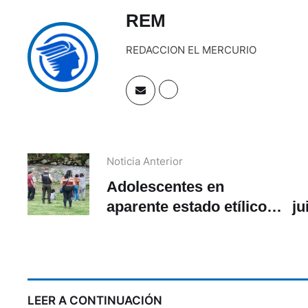
REM
REDACCION EL MERCURIO
Noticia Anterior
Adolescentes en
aparente estado etílico
ju
son retiradas cerca de la
Es
orilla del río Yanuncay
LEER A CONTINUACIÓN