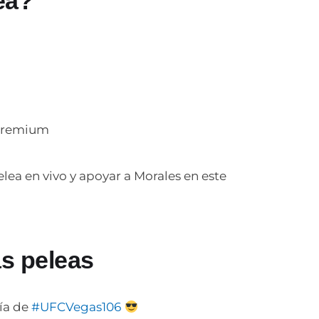
ea?
 Premium
lea en vivo y apoyar a Morales en este
s peleas
ía de
#UFCVegas106