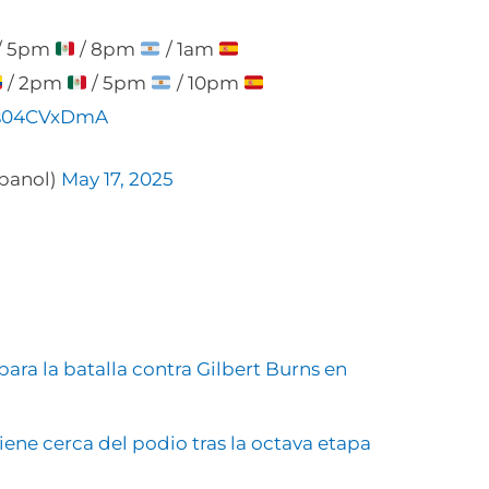
/ 5pm
/ 8pm
/ 1am
/ 2pm
/ 5pm
/ 10pm
/9s04CVxDmA
panol)
May 17, 2025
para la batalla contra Gilbert Burns en
iene cerca del podio tras la octava etapa