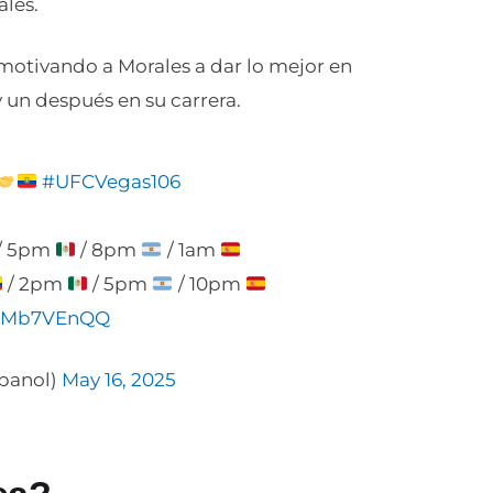
ales.
motivando a Morales a dar lo mejor en
 un después en su carrera.
#UFCVegas106
/ 5pm
/ 8pm
/ 1am
/ 2pm
/ 5pm
/ 10pm
/iKMb7VEnQQ
panol)
May 16, 2025