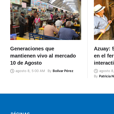
Generaciones que
Azuay: 5
mantienen vivo al mercado
en el fe
10 de Agosto
interact
By
Bolívar Pérez
agosto 8, 5:00 AM
agosto 8
By
Patricia 