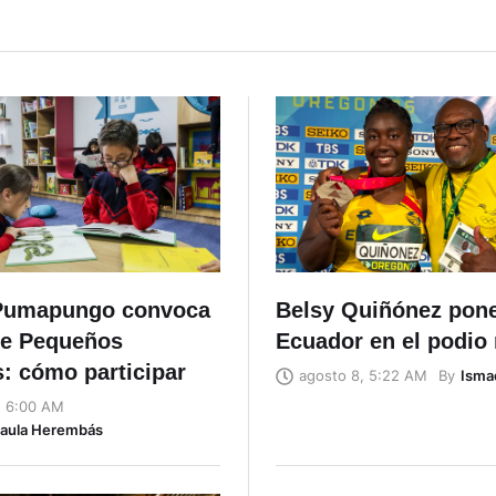
Pumapungo convoca
Belsy Quiñónez pon
de Pequeños
Ecuador en el podio
: cómo participar
By
Isma
agosto 8, 5:22 AM
, 6:00 AM
Naula Herembás