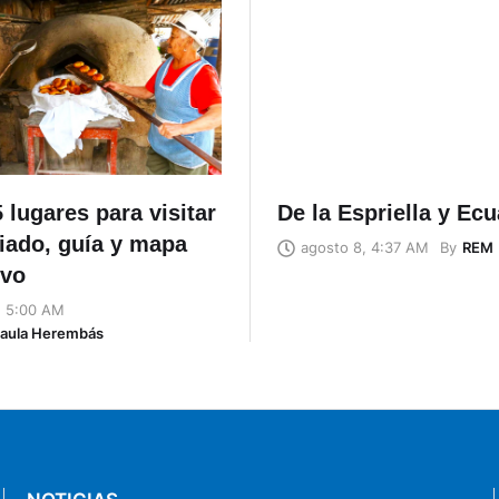
 lugares para visitar
De la Espriella y Ec
riado, guía y mapa
By
REM
agosto 8, 4:37 AM
ivo
, 5:00 AM
Naula Herembás