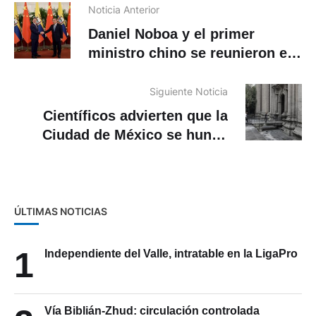
Noticia Anterior
Daniel Noboa y el primer
ministro chino se reunieron en
Pekín
Siguiente Noticia
Científicos advierten que la
Ciudad de México se hunde
entre 10 y 30 centímetros al
año
ÚLTIMAS NOTICIAS
1
Independiente del Valle, intratable en la LigaPro
Vía Biblián-Zhud: circulación controlada