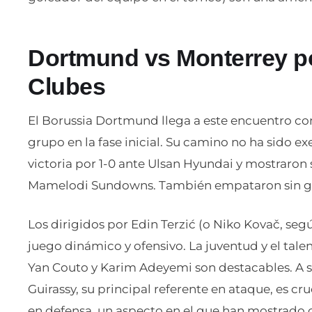
Dortmund vs Monterrey po
Clubes
El Borussia Dortmund llega a este encuentro con 
grupo en la fase inicial. Su camino no ha sido e
victoria por 1-0 ante Ulsan Hyundai y mostraron 
Mamelodi Sundowns. También empataron sin gol
Los dirigidos por Edin Terzić (o Niko Kovač, se
juego dinámico y ofensivo. La juventud y el ta
Yan Couto y Karim Adeyemi son destacables. A s
Guirassy, su principal referente en ataque, es cr
en defensa, un aspecto en el que han mostrado c