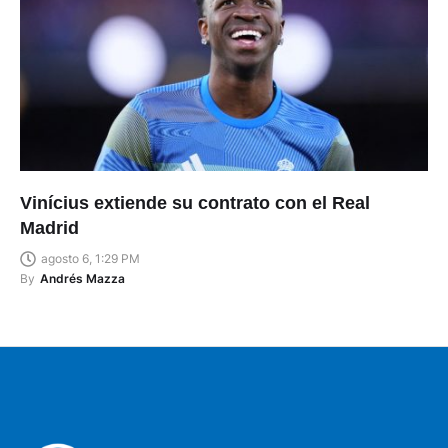
Vinícius extiende su contrato con el Real
Madrid
agosto 6, 1:29 PM
By
Andrés Mazza