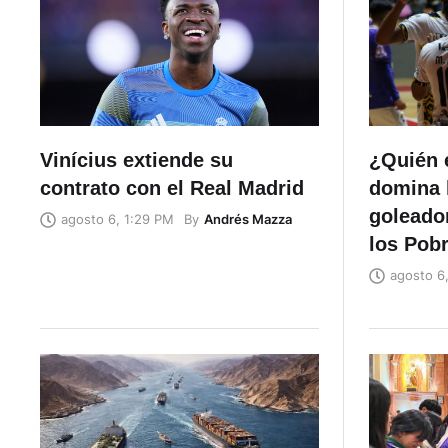
Vinícius extiende su
¿Quién e
contrato con el Real Madrid
domina l
goleador
By
Andrés Mazza
agosto 6, 1:29 PM
los Pob
agosto 6