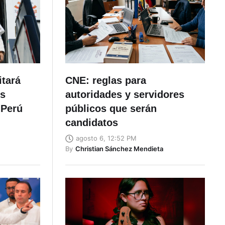
itará
CNE: reglas para
es
autoridades y servidores
 Perú
públicos que serán
candidatos
agosto 6, 12:52 PM
By
Christian Sánchez Mendieta