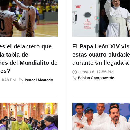
s el delantero que
El Papa León XIV vis
a tabla de
estas cuatro ciudad
es del Mundialito de
durante su llegada a
res?
agosto 6, 12:55 PM
By
Fabian Campoverde
By
Ismael Alvarado
, 1:28 PM