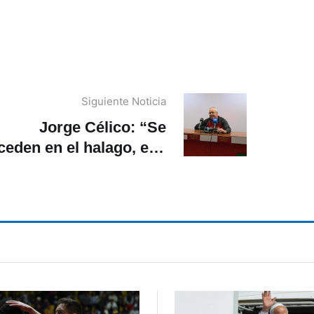
Siguiente Noticia
Jorge Célico: “Se
ceden en el halago, eso
uede generar presión a
Matías Klimowicz”