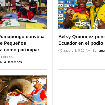
Pumapungo convoca
Belsy Quiñónez pon
de Pequeños
Ecuador en el podio
: cómo participar
By
Isma
agosto 8, 5:22 AM
, 6:00 AM
Naula Herembás