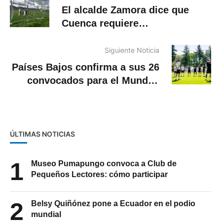
El alcalde Zamora dice que
Cuenca requiere
“inevitablemente” un
aeropuerto más grande tras
Siguiente Noticia
incidente de un vuelo de
Países Bajos confirma a sus 26
LATAM
convocados para el Mundial
2026
ÚLTIMAS NOTICIAS
1
Museo Pumapungo convoca a Club de
Pequeños Lectores: cómo participar
2
Belsy Quiñónez pone a Ecuador en el podio
mundial