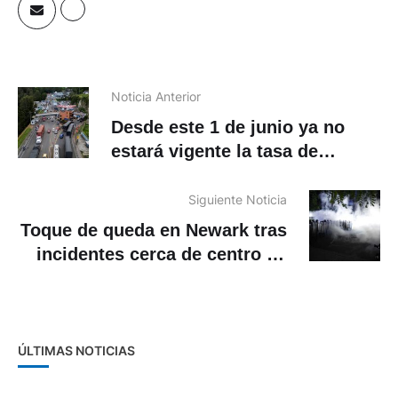
Noticia Anterior
Desde este 1 de junio ya no
estará vigente la tasa de
seguridad que impuso el
Gobierno de Ecuador a
Siguiente Noticia
Colombia
Toque de queda en Newark tras
incidentes cerca de centro de
detención de migrantes
ÚLTIMAS NOTICIAS